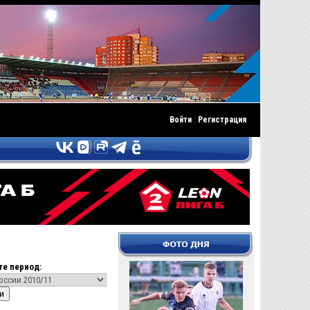
Войти
:
Регистрация
е период: