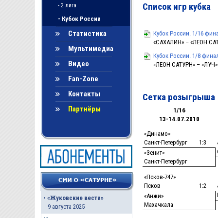
Список игр кубка
- 2 лига
- Кубок России
Статистика
Кубок России. 1/16 фин
«САХАЛИН» – «ЛЕОН САТУ
Мультимедиа
Кубок России. 1/8 финал
Видео
«ЛЕОН САТУРН» – «ЛУЧ» –
Fan-Zone
Контакты
Сетка розыгрыша
Партнёры
1/16
13-14.07.2010
«Динамо»
Санкт-Петербург
1:3
«Зенит»
Санкт-Петербург
«Псков-747»
Псков
1:2
«Анжи»
•
«Жуковские вести»
Махачкала
9 августа 2025