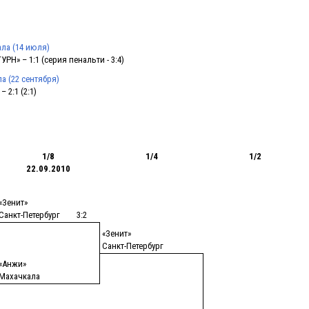
ала (14 июля)
РН» – 1:1 (серия пенальти - 3:4)
а (22 сентября)
 2:1 (2:1)
1/8
1/4
1/2
22.09.2010
«Зенит»
Санкт-Петербург
3:2
«Зенит»
Санкт-Петербург
«Анжи»
Махачкала