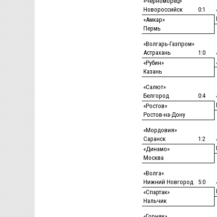
«Черноморец»
Новороссийск
0:1
«Амкар»
Пермь
«Волгарь-Газпром»
Астрахань
1:0
«Рубин»
Казань
«Салют»
Белгород
0:4
«Ростов»
Ростов-на-Дону
«Мордовия»
Саранск
1:2
«Динамо»
Москва
«Волга»
Нижний Новгород
5:0
«Спартак»
Нальчик
«Горняк»