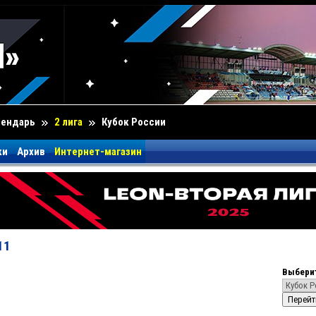
лендарь
2 лига
Кубок России
ки
Архив
Интернет-магазин
11
Выберит