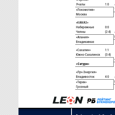
Учалы
1:0
«Локомотив»
Москва
«КАМАЗ»
Набережные
0:0
Челны
(2:4)
«Алания»
Владикавказ
«Сахалин»
1:1
Южно-Сахалинск
(3:4)
«Сатурн»
«Луч-Энергия»
Владивосток
4:0
«Терек»
Грозный