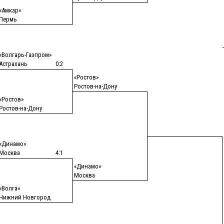
«Амкар»
Пермь
«Волгарь-Газпром»
Астрахань
0:2
«Ростов»
Ростов-на-Дону
«Ростов»
Ростов-на-Дону
«Динамо»
Москва
4:1
«Динамо»
Москва
«Волга»
Нижний Новгород