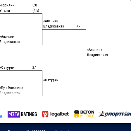
«Горняк»
0:0
Учалы
(4:5)
«Алания»
Владикавказ
+:-
«Алания»
Владикавказ
«Алания»
Владикавказ
«Сатурн»
2:1
«Сатурн»
«Луч-Энергия»
Владивосток