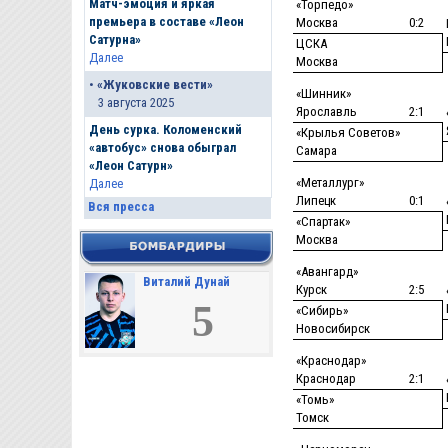
Матч-эмоция и яркая
«Торпедо»
премьера в составе «Леон
Москва
0:2
Сатурна»
ЦСКА
Далее
Москва
•
«Жуковские вести»
«Шинник»
3 августа 2025
Ярославль
2:1
День сурка. Коломенский
«Крылья Советов»
«автобус» снова обыграл
Самара
«Леон Сатурн»
«Металлург»
Далее
Липецк
0:1
Вся пресса
«Спартак»
Москва
«Авангард»
Виталий Дунай
Курск
2:5
5
«Сибирь»
Новосибирск
«Краснодар»
Краснодар
2:1
«Томь»
Томск