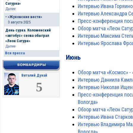
Сатурна»
Интервью Ивана Горяино
Далее
Интервью Александра С
•
«Жуковские вести»
Пресс-конференция посл
3 августа 2025
Обзор матча «Леон Сатурн
День сурка. Коломенский
Интервью Максима Степи
«автобус» снова обыграл
«Леон Сатурн»
Интервью Ярослава Фрол
Далее
Вся пресса
Июнь
Обзор матча «Космос» - 
Виталий Дунай
Интервью Даниила Камл
5
Интервью Николая Ищен
Пресс-конференция посл
Вологда»
Обзор матча «Леон Сатур
Интервью Ивана Старков
Интервью Владимира Ма
Вологда»