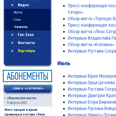
Видео
Пресс-конференция посл
Сатурн»
- Матчи
Обзор матча «Торпедо-Вл
- Голы
Пресс-конференция посл
- Сюжеты
Обзор матча «Леон Сатурн
Fan-Zone
Интервью Владислава Па
Контакты
Обзор матча «Коломна» -
Интервью Рустама Сосра
Партнёры
Июль
Интервью Юрия Мозжух
Интервью Орца Цечоева
Интервью Рустама Соср
Интервью Дмитрия Крат
•
«Жуковские вести»
Интервью Егора Бирюко
9 августа 2025
Интервью Руслана Войце
Матч-эмоция и яркая
Интервью Никиты Посма
премьера в составе «Леон