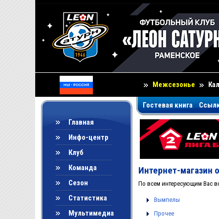
Межсезонье
Ка
Гостевая книга
Ссыл
Главная
Инфо-центр
Клуб
Команда
Интернет-магазин 
Сезон
По всем интересующим Вас в
Статистика
Вымпелы
Мультимедиа
Прочее