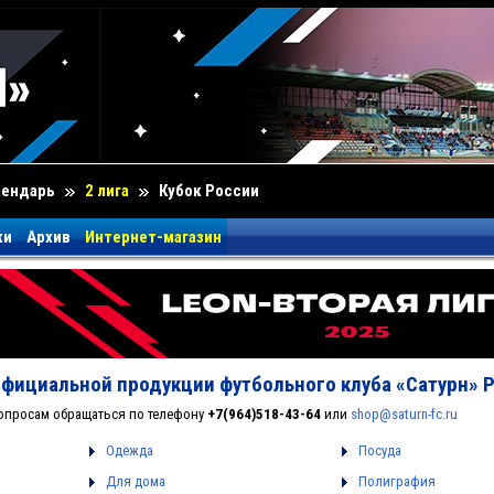
лендарь
2 лига
Кубок России
ки
Архив
Интернет-магазин
официальной продукции футбольного клуба «Сатурн» 
опросам обращаться по телефону
+7(964)518-43-64
или
shop@saturn-fc.ru
Одежда
Посуда
Для дома
Полиграфия