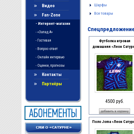
Шарфы
Видео
Все товары
Fan-Zone
- Интернет-магазин
Спецпредложени
- «Запад А»
- Гостевая
Футболка игровая
домашняя «Леон Сатур
- Вопрос-ответ
- Онлайн интервью
- Оценки, прогнозы
Контакты
Партнёры
4500 руб.
Поло Joma «Леон Сатур