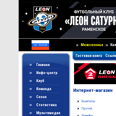
Межсезонье
Ка
Гостевая книга
Ссыл
Главная
Инфо-центр
Клуб
Команда
Интернет-магазин
Сезон
Вымпелы
Статистика
Прочее
Мультимедиа
Шарфы