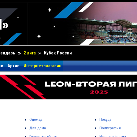
лендарь
2 лига
Кубок России
ки
Архив
Интернет-магазин
Одежда
Посуда
Для дома
Полиграфия
Головные уборы
Игровая форма