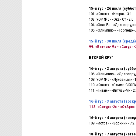
15-й тур - 26 июля (суббот
101. «Квант» - «Истра» - 3:1
103. УОР №5 - «Ока» Ст - 2:0
104. «Ока» Бл - «Долгопрудны
105. «Олимпик» - «Торпедо» Л
15-й тур - 30 июля (среда)
99. «Витязь-М» - «Сатурн-2
ВТОРОЙ КРУГ
16-й тур - 2 августа (суббо
106. «Олимпик» - «Долгопруд
108. УОР №5 - «Луховицы» - 1
110. «Квант» - «Олимп-СКОПА»
111. «Титан» - «Витязь-М» - 2:
16-й тур - 3 августа (воск
112. «Сатурн-2» - «СтАрс» 
16-й тур - 4 августа (поне
109. «Истра» - «Зоркий» - 7:2
18-й тур - 7 августа (четве