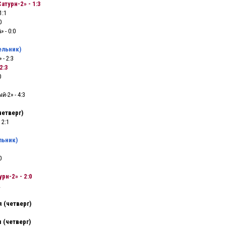
атурн-2» - 1:3
1:1
0
 - 0:0
ельник)
- 2:3
2:3
0
й-2» - 4:3
четверг)
 2:1
льник)
0
рн-2» - 2:0
2
я (четверг)
 (четверг)