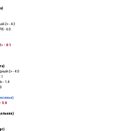
а)
й-2» - 4:2
б - 6:0
» - 0:1
та)
ный-2» - 4:0
:1
 - 1:4
0
ресенье)
- 5:0
дельник)
рг)