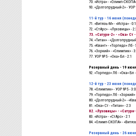
70. «Истра» - «Олимп-СКОПА» 
93. «Долгопрудный-2» - УОР 
11-й тур - 16 июня (понед
71. «Витязь-М» - «Истра» - 0:1
72. «СтАрс» - «Луховицы» - 2:
73. «Сатурн-2» - «Ока» Ст -
74. «Титан» - «Долгопрудный-
75. «Квант» - «Торпедо» Лб - 
76. «Зоркий» - «Олимпик» - 3
77. УОР №5 - «Ока» Бл - 2:1
Резервный день - 19 июня
92. «Торпедо» Лб - «Ока» Бл -
12-й тур - 23 июня (понед
78. «Олимпик» - УОР №5 - 3:0
79. «Торпедо» Лб - «Зоркий» -
80. «Долгопрудный-2» - «Кван
81. »Ока» Ст - «Титан» - 2:3
82. «Луховицы» - «Сатурн-2
83. «Истра» - «СтАрс» - 2:1
84. «Олимп-СКОПА» - «Витязь
Резервный день - 26 июня