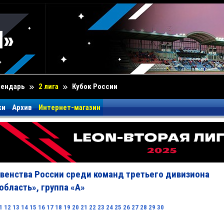
лендарь
2 лига
Кубок России
ки
Архив
Интернет-магазин
венства России среди команд третьего дивизиона
область», группа «А»
1
12
13
14
15
16
17
18
19
20
21
22
23
24
25
26
27
28
29
30