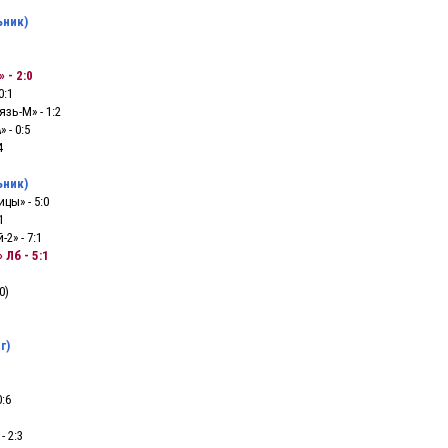
ьник)
 - 2:0
0:1
язь-М» - 1:2
 - 0:5
4
ьник)
цы» - 5:0
1
2» - 7:1
 Лб - 5:1
0)
г)
0:6
- 2:3