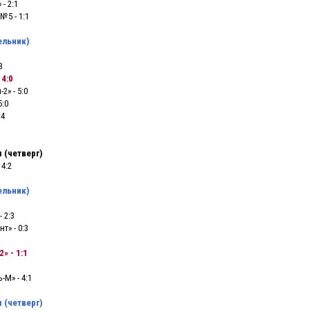
- 2:1
№5 - 1:1
ельник)
3
 4:0
2» - 5:0
5:0
:4
 (четверг)
 4:2
ельник)
 2:3
т» - 0:3
» - 1:1
-М» - 4:1
 (четверг)