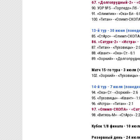
67. «Долгопрудный-2» - «С
90. УОР №5 - «Торпедо» Лб - 
91. «Олимпик» - «Ока» Бл - 6:
100. «Титан» - «Олимп-СКОПА»
13-й тур - 30 июня (понед
85. «СтАрс» - «Олимп-СКОПА» 
86. «Сатурн-2» - «Истра» - 
87. «Титан» - «Луховицы» - 2:
88. «Квант» - «Ока» Ст - 6:1
89. «Зоркий» - «Долгопрудны
Матч 15-го тура - 3 июля (
102. «Зоркий» - «Луховицы» -
14-й тур - 7 июля (понеде
94. «Ока» Ст - «Зоркий» - 2:6
95. «Луховицы» - «Квант» - 1:
96. «Истра» - «Титан» - 2:1
97. «Олимп-СКОПА» - «Сату
98. «Витязь-М» - «СтАрс» - 2:
Кубок 1/8 финала - 10 июл
Резервный день - 24 июля