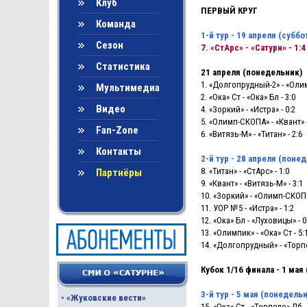
Клуб
ПЕРВЫЙ КРУГ
Команда
1-й тур - 19 апреля (суббо
Сезон
7. «СтАрс» - «Сатурн» - 1:4
Статистика
21 апреля (понедельник)
1. «Долгопрудный-2» - «Олим
Мультимедиа
2. «Ока» Ст - «Ока» Бл - 3:0
Видео
4. «Зоркий» - «Истра» - 0:2
5. «Олимп-СКОПА» - «Квант» -
Fan-Zone
6. «Витязь-М» - «Титан» - 2:6
Контакты
2-й тур - 28 апреля (поне
8. «Титан» - «СтАрс» - 1:0
Партнёры
9. «Квант» - «Витязь-М» - 3:1
10. «Зоркий» - «Олимп-СКОПА
11. УОР №5 - «Истра» - 1:2
12. «Ока» Бл - «Луховицы» - 0
13. «Олимпик» - «Ока» Ст - 5:
14. «Долгопрудный» - «Торпе
Кубок 1/16 финала - 1 мая 
3-й тур - 5 мая (понедель
•
«Жуковские вести»
15. «Ока» Ст - «Торпедо» Лб -