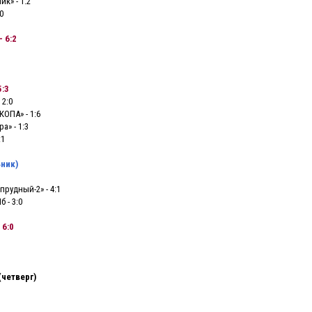
к» - 1:2
0
- 6:2
5:3
 2:0
КОПА» - 1:6
а» - 1:3
:1
ьник)
прудный-2» - 4:1
 - 3:0
 6:0
(четверг)