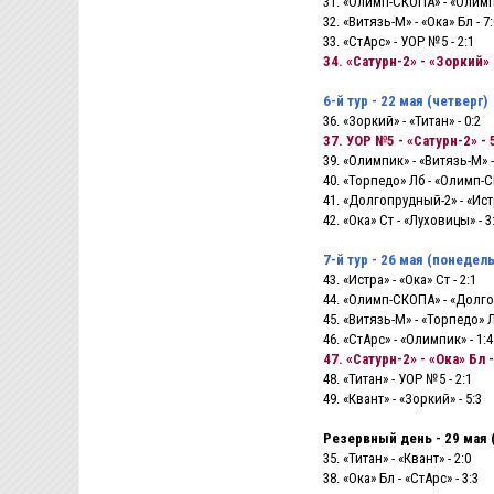
31. «Олимп-СКОПА» - «Олимпи
32. «Витязь-М» - «Ока» Бл - 7:
33. «СтАрс» - УОР №5 - 2:1
34. «Сатурн-2» - «Зоркий»
6-й тур - 22 мая (четверг)
36. «Зоркий» - «Титан» - 0:2
37. УОР №5 - «Сатурн-2» - 
39. «Олимпик» - «Витязь-М» -
40. «Торпедо» Лб - «Олимп-С
41. «Долгопрудный-2» - «Истр
42. «Ока» Ст - «Луховицы» - 3
7-й тур - 26 мая (понедел
43. «Истра» - «Ока» Ст - 2:1
44. «Олимп-СКОПА» - «Долго
45. «Витязь-М» - «Торпедо» Лб
46. «СтАрс» - «Олимпик» - 1:4
47. «Сатурн-2» - «Ока» Бл -
48. «Титан» - УОР №5 - 2:1
49. «Квант» - «Зоркий» - 5:3
Резервный день -
29 мая 
35. «Титан» - «Квант» - 2:0
38. «Ока» Бл - «СтАрс» - 3:3