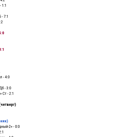
 1:1
- 7:1
:2
5:0
3:1
2
 - 4:0
б - 3:0
 Ст - 2:1
(четверг)
ьник)
ный-2» - 0:0
2:1