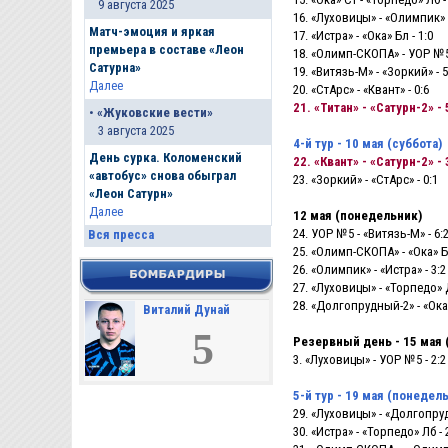
9 августа 2025
16. «Луховицы» - «Олимпик» -
Матч-эмоция и яркая
17. «Истра» - «Ока» Бл - 1:0
премьера в составе «Леон
18. «Олимп-СКОПА» - УОР №5 
Сатурна»
19. «Витязь-М» - «Зоркий» - 5
Далее
20. «СтАрс» - «Квант» - 0:6
21. «Титан» - «Сатурн-2» - 
•
«Жуковские вести»
3 августа 2025
4-й тур - 10 мая (суббота)
День сурка. Коломенский
22. «Квант» - «Сатурн-2» - 
«автобус» снова обыграл
23. «Зоркий» - «СтАрс» - 0:1
«Леон Сатурн»
Далее
12 мая (понедельник)
24. УОР №5 - «Витязь-М» - 6:
Вся пресса
25. «Олимп-СКОПА» - «Ока» Бл
26. «Олимпик» - «Истра» - 3:2
27. «Луховицы» - «Торпедо» Д
28. «Долгопрудный-2» - «Ока»
Виталий Дунай
5
Резервный день - 15 мая 
3. «Луховицы» - УОР №5 - 2:2
5-й тур - 19 мая (понедел
29. «Луховицы» - «Долгопруд
30. «Истра» - «Торпедо» Лб - 