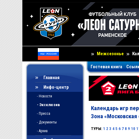
Межсезонье
Ка
Гостевая книга
Ссыл
Главная
Инфо-центр
- Новости
- Эксклюзив
Календарь игр пер
- Пресса
Зона «Московская 
- Документы
ТУРЫ:
1
2
3
4
5
6
7
8
9
10
1
- Архив