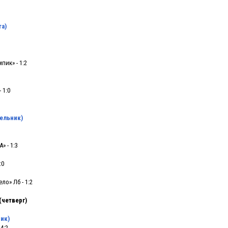
та)
пик» - 1:2
 1:0
дельник)
» - 1:3
:0
1
ло» Лб - 1:2
(четверг)
ник)
 4:2