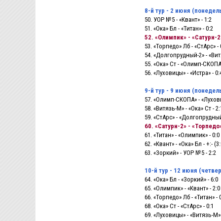
8-й тур - 2 июня (понедел
50. УОР №5 - «Квант» - 1:2
51. «Ока» Бл - «Титан» - 0:2
52. «Олимпик» - «Сатурн-2»
53. «Торпедо» Лб - «СтАрс» - 
54. «Долгопрудный-2» - «Вит
55. «Ока» Ст - «Олимп-СКОПА»
56. «Луховицы» - «Истра» - 0:
9-й тур - 9 июня (понедел
57. «Олимп-СКОПА» - «Лухови
58. «Витязь-М» - «Ока» Ст - 2:
59. «СтАрс» - «Долгопрудный-
60. «Сатурн-2» - «Торпедо»
61. «Титан» - «Олимпик» - 0:0
62. «Квант» - «Ока» Бл - +:- (3:
63. «Зоркий» - УОР №5 - 2:2
10-й тур - 12 июня (четвер
64. «Ока» Бл - «Зоркий» - 6:0
65. «Олимпик» - «Квант» - 2:0
66. «Торпедо» Лб - «Титан» - 
68. «Ока» Ст - «СтАрс» - 0:1
69. «Луховицы» - «Витязь-М» 