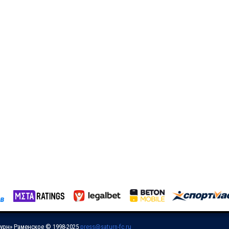
урн» Раменское © 1998-2025
press@saturn-fc.ru