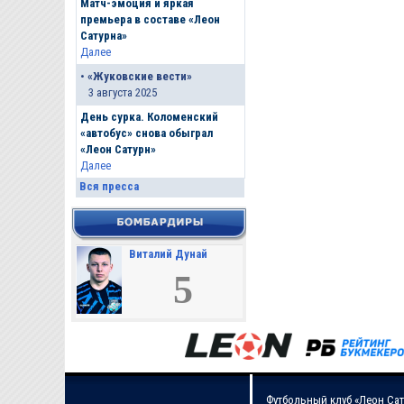
Матч-эмоция и яркая
премьера в составе «Леон
Сатурна»
Далее
•
«Жуковские вести»
3 августа 2025
День сурка. Коломенский
«автобус» снова обыграл
«Леон Сатурн»
Далее
Вся пресса
Виталий Дунай
5
Футбольный клуб «Леон Сат