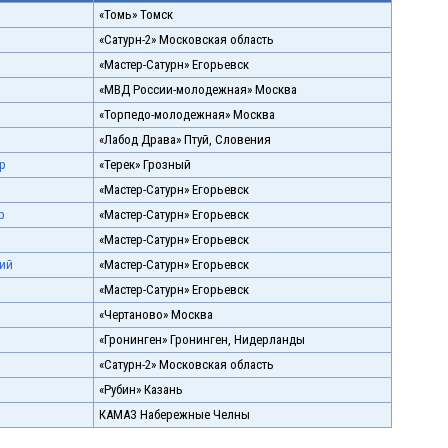
«Томь» Томск
«Сатурн-2» Московская область
«Мастер-Сатурн» Егорьевск
«МВД России-молодежная» Москва
«Торпедо-молодежная» Москва
«Лабод Драва» Птуй, Словения
р
«Терек» Грозный
«Мастер-Сатурн» Егорьевск
р
«Мастер-Сатурн» Егорьевск
«Мастер-Сатурн» Егорьевск
рий
«Мастер-Сатурн» Егорьевск
«Мастер-Сатурн» Егорьевск
«Чертаново» Москва
«Гронинген» Гронинген, Нидерланды
«Сатурн-2» Московская область
«Рубин» Казань
КАМАЗ Набережные Челны