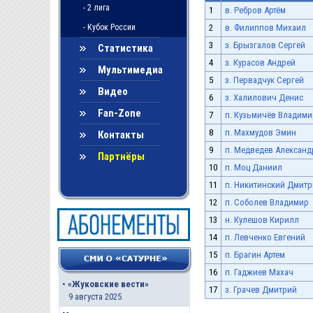
- 2 лига
1
в. Ребров Артём
- Кубок России
2
в. Филиппов Михаил
3
з. Брызгалов Сергей
Статистика
4
з. Курасов Андрей
Мультимедиа
5
з. Первадчук Сергей
Видео
6
з. Халилович Денис
Fan-Zone
7
п. Кузьмичёв Владими
8
п. Махмудов Эмин
Контакты
9
п. Медведев Александ
Партнёры
10
п. Моц Даниил
11
п. Никитинский Дмит
12
п. Соболев Владимир
13
н. Кулешов Кирилл
14
п. Левченко Евгений
15
п. Брагин Артем
16
п. Гаджиев Махач
•
«Жуковские вести»
17
з. Грачев Дмитрий
9 августа 2025