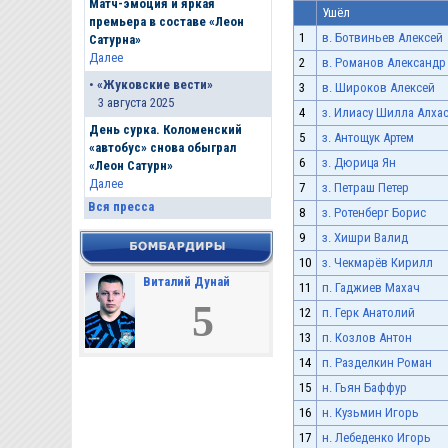
Матч-эмоция и яркая
Ушёл
премьера в составе «Леон
1
в. Ботвиньев Алексей
Сатурна»
Далее
2
в. Романов Александр
•
«Жуковские вести»
3
в. Широков Алексей
3 августа 2025
4
з. Илиасу Шилла Алха
День сурка. Коломенский
5
з. Антощук Артем
«автобус» снова обыграл
6
з. Дюрица Ян
«Леон Сатурн»
Далее
7
з. Петраш Петер
Вся пресса
8
з. Ротенберг Борис
9
з. Хишри Валид
10
з. Чекмарёв Кирилл
Виталий Дунай
11
п. Гаджиев Махач
5
12
п. Герк Анатолий
13
п. Козлов Антон
14
п. Разделкин Роман
15
н. Гьян Баффур
16
н. Кузьмин Игорь
17
н. Лебеденко Игорь