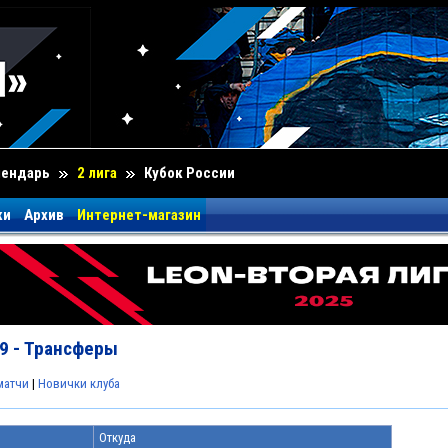
лендарь
2 лига
Кубок России
ки
Архив
Интернет-магазин
9 - Трансферы
матчи
|
Новички клуба
Откуда