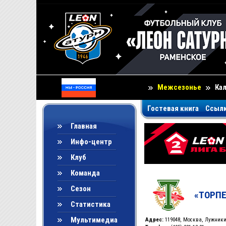
Межсезонье
Ка
Гостевая книга
Ссыл
Главная
Инфо-центр
Клуб
Команда
Сезон
«ТОРПЕ
Статистика
Мультимедиа
Адрес:
119048, Москва, Лужники