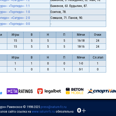
урн» - «Торпедо» - 1:1
Баженов, 63. Будылин, 87.
урн» - «Торпедо» - 1:0
Есипов, 78.
педо» - «Сатурн» - 2:0
Семшов, 71. Панов, 90.
урн» - «Торпедо» - 0:0
-
ии
Игры
В
Н
П
Мячи
Очки
15
5
5
5
16-18
24
15
5
5
5
18-16
24
Игры
В
Н
П
Мячи
Сл.этап
1
1
0
0
1-0
1
1
0
0
1
0-1
0
урн» Раменское © 1998-2025
press@saturn-fc.ru
алов сайта ссылка на
www.saturn-fc.ru
обязательна