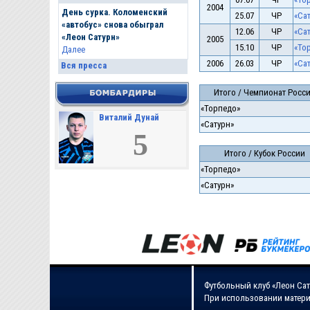
2004
День сурка. Коломенский
25.07
ЧР
«Сат
«автобус» снова обыграл
12.06
ЧР
«Сат
«Леон Сатурн»
2005
15.10
ЧР
«Тор
Далее
2006
26.03
ЧР
«Сат
Вся пресса
Итого / Чемпионат Росс
«Торпедо»
Виталий Дунай
«Сатурн»
5
Итого / Кубок России
«Торпедо»
«Сатурн»
Футбольный клуб «Леон Сат
При использовании матери