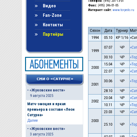
Телефон:
(495) 201-13-01
Видео
Факс:
(495) 246-01-05
Интернет-сайт:
www.torpedo.ru
Fan-Zone
Контакты
Сезон
Дата
Турнир
Мат
Партнёры
1994
05.10
КР 1/16
«Сат
07.07
ЧР
«Сат
1999
30.10
ЧР
«Тор
15.04
ЧР
«Тор
2000
22.07
ЧР
«Сат
30.06
ЧР
«Тор
2001
•
«Жуковские вести»
28.10
ЧР
«Сат
9 августа 2025
20.04
ЧР
«Сат
2002
Матч-эмоция и яркая
10.11
ЧР
«Тор
премьера в составе «Леон
23.03
ЧР
«Сат
Сатурна»
Далее
2003
25.10
ЧР
«Тор
•
«Жуковские вести»
3 августа 2025
07.07
ЧР
«Тор