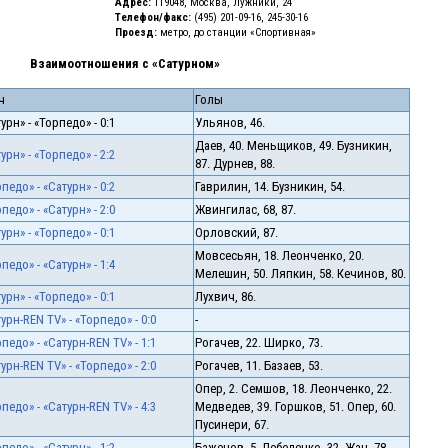
Адрес:
119048, Москва, Лужники, 24
Телефон/факс:
(495) 201-09-16, 245-30-16
Проезд:
метро, до станции «Спортивная»
Взаимоотношения с «Сатурном»
ч
Голы
урн» - «Торпедо» - 0:1
Ульянов, 46.
Даев, 40. Меньщиков, 49. Бузникин,
урн» - «Торпедо» - 2:2
87. Дурнев, 88.
педо» - «Сатурн» - 0:2
Гаврилин, 14. Бузникин, 54.
педо» - «Сатурн» - 2:0
Жвингилас, 68, 87.
урн» - «Торпедо» - 0:1
Орловский, 87.
Мовсесьян, 18. Леонченко, 20.
педо» - «Сатурн» - 1:4
Мелешин, 50. Ляпкин, 58. Кечинов, 80.
урн» - «Торпедо» - 0:1
Лухвич, 86.
урн-REN TV» - «Торпедо» - 0:0
-
педо» - «Сатурн-REN TV» - 1:1
Рогачев, 22. Ширко, 73.
урн-REN TV» - «Торпедо» - 2:0
Рогачев, 11. Базаев, 53.
Опер, 2. Семшов, 18. Леонченко, 22.
педо» - «Сатурн-REN TV» - 4:3
Медведев, 39. Горшков, 51. Опер, 60.
Пусинери, 67.
педо» - «Сатурн» - 1:2
Баженов, 5. Лебеденко, 32. Жан, 78.