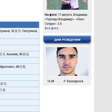
На фото
: 17 августа. Владимир.
«Торпедо-Владимир» - «Леон
Сатурн» - 2:0.
Все фото
стряков, 53 (2:1). Пестряков,
:1). Ханкеев, 89 (2:2).
 Муратович, 68 (1:3).
16.08
Р. Вазитдинов
(2:1).
1:2).