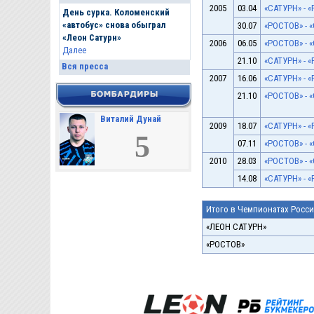
2005
03.04
«САТУРН» - «
День сурка. Коломенский
«автобус» снова обыграл
30.07
«РОСТОВ» - «
«Леон Сатурн»
2006
06.05
«РОСТОВ» - «
Далее
21.10
«САТУРН» - «
Вся пресса
2007
16.06
«САТУРН» - «
21.10
«РОСТОВ» - «
Виталий Дунай
2009
18.07
«САТУРН» - «
5
07.11
«РОСТОВ» - «
2010
28.03
«РОСТОВ» - «
14.08
«САТУРН» - «
Итого в Чемпионатах Росс
«ЛЕОН САТУРН»
«РОСТОВ»