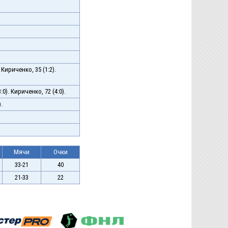
 Кириченко, 35 (1:2).
:0). Кириченко, 72 (4:0).
.
Мячи
Очки
33-21
40
21-33
22