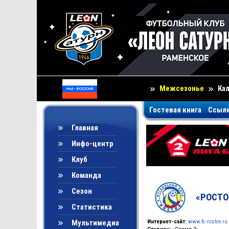
Межсезонье
Ка
Гостевая книга
Ссыл
Главная
Инфо-центр
Клуб
Команда
Сезон
«РОСТО
Статистика
Мультимедиа
Интернет-сайт:
www.fc-rostov.ru