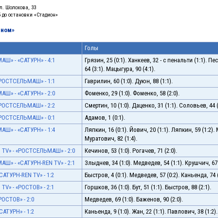
л. Шолохова, 33
5 до остановки «Стадион»
рном»
Голы
Ш» - «САТУРН» - 4:1
Грязин, 25 (0:1). Ханкеев, 32 - с пенальти (1:1). Пе
64 (3:1). Мацыгура, 90 (4:1).
«РОСТСЕЛЬМАШ» - 1:1
Гаврилин, 60 (1:0). Дуюн, 88 (1:1).
Ш» - «САТУРН» - 2:0
Фоменко, 29 (1:0). Фоменко, 58 (2:0).
«РОСТСЕЛЬМАШ» - 2:2
Смертин, 10 (1:0). Даценко, 31 (1:1). Соловьев, 44 (2
«РОСТСЕЛЬМАШ» - 0:1
Адамов, 1 (0:1).
Ш» - «САТУРН» - 1:4
Ляпкин, 16 (0:1). Йович, 20 (1:1). Ляпкин, 59 (1:2).
Муратович, 82 (1:4).
 TV» - «РОСТСЕЛЬМАШ» - 2:0
Кечинов, 53 (1:0). Рогачев, 71 (2:0).
Ш» - «САТУРН-REN TV» - 2:1
Злыднев, 34 (1:0). Медведев, 54 (1:1). Крушчич, 67 
САТУРН-REN TV» - 1:2
Быстров, 4 (0:1). Медведев, 57 (0:2). Каньенда, 74 (
TV» - «РОСТОВ» - 2:1
Горшков, 36 (1:0). Бут, 51 (1:1). Быстров, 88 (2:1).
РОСТОВ» - 2:0
Медведев, 69 (1:0). Баженов, 90 (2:0).
САТУРН» - 1:2
Каньенда, 9 (1:0). Жан, 22 (1:1). Павлович, 38 (1:2).