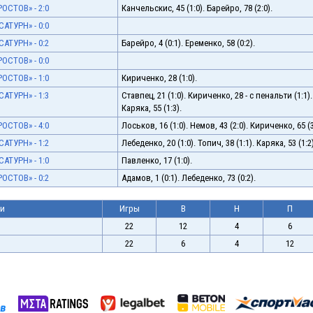
РОСТОВ» - 2:0
Канчельскис, 45 (1:0). Барейро, 78 (2:0).
САТУРН» - 0:0
САТУРН» - 0:2
Барейро, 4 (0:1). Еременко, 58 (0:2).
РОСТОВ» - 0:0
РОСТОВ» - 1:0
Кириченко, 28 (1:0).
САТУРН» - 1:3
Ставпец, 21 (1:0). Кириченко, 28 - с пенальти (1:1).
Каряка, 55 (1:3).
РОСТОВ» - 4:0
Лоськов, 16 (1:0). Немов, 43 (2:0). Кириченко, 65 (3
САТУРН» - 1:2
Лебеденко, 20 (1:0). Топич, 38 (1:1). Каряка, 53 (1:2)
САТУРН» - 1:0
Павленко, 17 (1:0).
РОСТОВ» - 0:2
Адамов, 1 (0:1). Лебеденко, 73 (0:2).
ии
Игры
В
Н
П
22
12
4
6
22
6
4
12