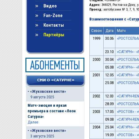
Стадион:
«Олимп-2»
Адрес:
344029, Ростов-на-Дону, у
Видео
Проезд:
автобусами № 3, 7, 9, 9
Fan-Zone
Взаимоотношения с «Сату
Контакты
Сезон
Дата
Матч
Партнёры
1999
30.06
«РОСТСЕЛЬМА
23.10
«САТУРН» - 
2000
30.04
«РОСТСЕЛЬМА
05.08
«САТУРН» - 
2001
12.05
«САТУРН» - 
25.08
«РОСТСЕЛЬМА
•
«Жуковские вести»
2002
12.03
«САТУРН-REN
9 августа 2025
28.09
«РОСТСЕЛЬМА
Матч-эмоция и яркая
премьера в составе «Леон
2003
17.05
«РОСТОВ» - «
Сатурна»
09.08
«САТУРН-REN 
Далее
2004
25.04
«САТУРН» - «
•
«Жуковские вести»
19.09
«РОСТОВ» - «
3 августа 2025