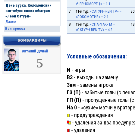
«ЧЕРНОМОРЕЦ» – 1:1
День сурка. Коломенский
«автобус» снова обыграл
7
11-й тур.
«САТУРН-REN TV» –
30
«Леон Сатурн»
«ЛОКОМОТИВ» – 2:1
Далее
8
13-й тур.
«СПАРТАК» М –
18
Вся пресса
«САТУРН-REN TV» – 4:2
Виталий Дунай
Условные обозначения:
5
И
- игры
ВЗ
- выходы на замену
Зам
- замены игрока
ГЗ (П)
- забитые голы (с пена
ГП (П)
- пропущенные голы (с 
На 0
- «сухие» матчи у вратар
- предупреждения
- удаления за два предупр
- удаления