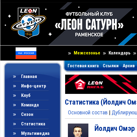
Межсезонье
Календарь
Гостевая книга
Ссылки
Архив
Главная
Инфо-центр
Клуб
Статистика (Йолдич Омэ
Команда
Основной состав
|
Дублирующ
Сезон
Статистика
Йолдич Омэр
Мультимедиа