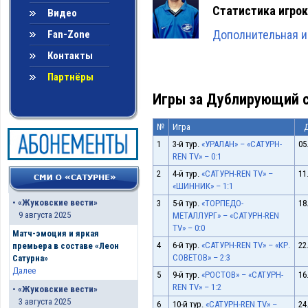
Статистика игрок
Видео
Дополнительная и
Fan-Zone
Контакты
Партнёры
Игры за Дублирующий с
№
Игра
1
3-й тур.
«УРАЛАН» – «САТУРН-
05
REN TV» – 0:1
2
4-й тур.
«САТУРН-REN TV» –
11
«ШИННИК» – 1:1
•
«Жуковские вести»
3
5-й тур.
«ТОРПЕДО-
18
9 августа 2025
МЕТАЛЛУРГ» – «САТУРН-REN
TV» – 0:0
Матч-эмоция и яркая
4
6-й тур.
«САТУРН-REN TV» – «КР.
22
премьера в составе «Леон
СОВЕТОВ» – 2:3
Сатурна»
Далее
5
9-й тур.
«РОСТОВ» – «САТУРН-
16
REN TV» – 1:2
•
«Жуковские вести»
3 августа 2025
6
10-й тур.
«САТУРН-REN TV» –
24