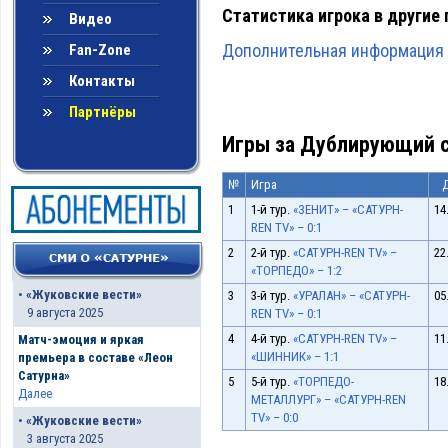
Статистика игрока в другие 
Видео
Дополнительная информация 
Fan-Zone
Контакты
Партнёры
Игры за Дублирующий с
№
Игра
1
1-й тур.
«ЗЕНИТ» – «САТУРН-
14
REN TV» – 0:1
2
2-й тур.
«САТУРН-REN TV» –
22
«ТОРПЕДО» – 1:2
•
«Жуковские вести»
3
3-й тур.
«УРАЛАН» – «САТУРН-
05
9 августа 2025
REN TV» – 0:1
4
4-й тур.
«САТУРН-REN TV» –
11
Матч-эмоция и яркая
«ШИННИК» – 1:1
премьера в составе «Леон
Сатурна»
5
5-й тур.
«ТОРПЕДО-
18
Далее
МЕТАЛЛУРГ» – «САТУРН-REN
TV» – 0:0
•
«Жуковские вести»
3 августа 2025