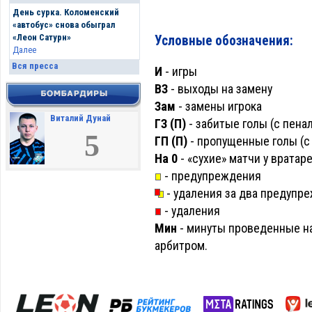
День сурка. Коломенский
«автобус» снова обыграл
«Леон Сатурн»
Условные обозначения:
Далее
Вся пресса
И
- игры
ВЗ
- выходы на замену
Зам
- замены игрока
Виталий Дунай
ГЗ (П)
- забитые голы (с пена
5
ГП (П)
- пропущенные голы (с 
На 0
- «сухие» матчи у вратар
- предупреждения
- удаления за два предупр
- удаления
Мин
- минуты проведенные на
арбитром.