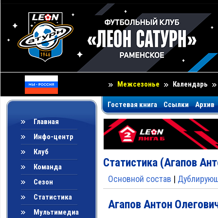
Межсезонье
Календарь
Гостевая книга
Ссылки
Архив
Главная
Инфо-центр
Клуб
Статистика (Агапов Ант
Команда
Основной состав
|
Дублирующ
Сезон
Статистика
Агапов Антон Олегови
Мультимедиа