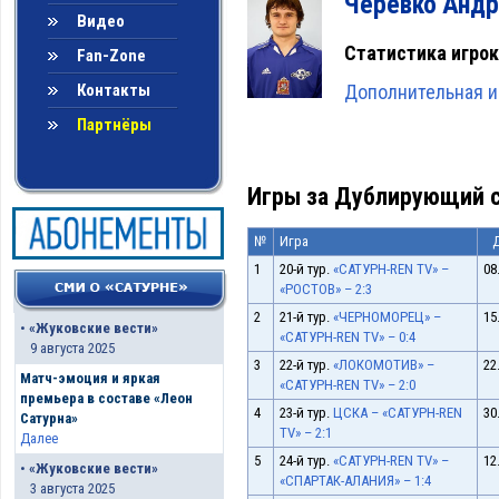
Черевко Андр
Видео
Статистика игрок
Fan-Zone
Контакты
Дополнительная и
Партнёры
Игры за Дублирующий с
№
Игра
1
20-й тур.
«САТУРН-REN TV» –
08
«РОСТОВ» – 2:3
2
21-й тур.
«ЧЕРНОМОРЕЦ» –
15
•
«Жуковские вести»
«САТУРН-REN TV» – 0:4
9 августа 2025
3
22-й тур.
«ЛОКОМОТИВ» –
22
Матч-эмоция и яркая
«САТУРН-REN TV» – 2:0
премьера в составе «Леон
4
23-й тур.
ЦСКА – «САТУРН-REN
30
Сатурна»
TV» – 2:1
Далее
5
24-й тур.
«САТУРН-REN TV» –
12
•
«Жуковские вести»
«СПАРТАК-АЛАНИЯ» – 1:4
3 августа 2025