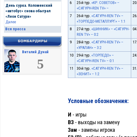
6
25-й тур.
«КР. СОВЕТОВ» –
20
День сурка. Коломенский
«САТУРН-REN TV» –
«автобус» снова обыграл
7
26-й тур.
«САТУРН-REN TV» –
26
«Леон Сатурн»
«ТОРПЕДО-МЕТАЛЛУРГ» – 1:1
Далее
8
27-й тур.
«ШИННИК» – «САТУРН-
04
Вся пресса
REN TV» – 0:2
9
28-й тур.
«САТУРН-REN TV» –
17
«УРАЛАН» – 3:2
Виталий Дунай
10
29-й тур.
«ТОРПЕДО» –
24
5
«САТУРН-REN TV» – 0:1
11
30-й тур.
«САТУРН-REN TV» –
31
«ЗЕНИТ» – 1:2
Условные обозначения:
И
- игры
ВЗ
- выходы на замену
Зам
- замены игрока