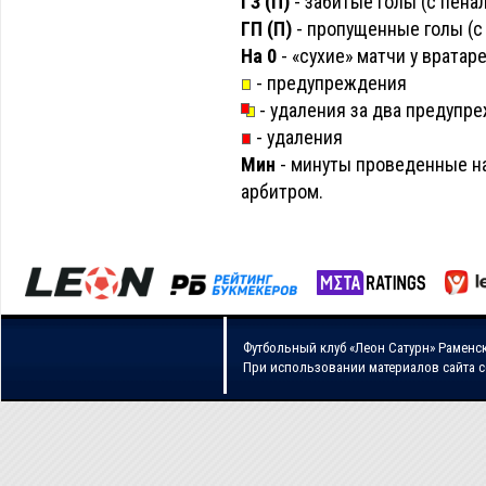
ГЗ (П)
- забитые голы (с пена
ГП (П)
- пропущенные голы (с 
На 0
- «сухие» матчи у вратар
- предупреждения
- удаления за два предупр
- удаления
Мин
- минуты проведенные на
арбитром.
Футбольный клуб «Леон Сатурн» Раменс
При использовании материалов сайта 