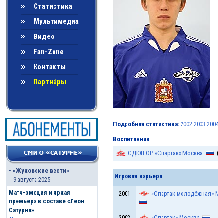
Статистика
Мультимедиа
Видео
Fan-Zone
Контакты
Партнёры
Подробная статистика:
2002
2003
200
Воспитанник
СДЮШОР «Спартак» Москва
(
•
«Жуковские вести»
Игровая карьера
9 августа 2025
Матч-эмоция и яркая
2001
«Спартак-молодёжная» 
премьера в составе «Леон
Сатурна»
2002
«Спартак» Москва