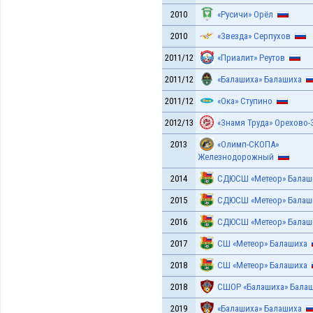
2010
«Русичи» Орёл
2010
«Звезда» Серпухов
2011/12
«Приалит» Реутов
2011/12
«Балашиха» Балашиха
2011/12
«Ока» Ступино
2012/13
«Знамя Труда» Орехово-
2013
«Олимп-СКОПА»
Железнодорожный
2014
СДЮСШ «Метеор» Балаш
2015
СДЮСШ «Метеор» Балаш
2016
СДЮСШ «Метеор» Балаш
2017
СШ «Метеор» Балашиха
2018
СШ «Метеор» Балашиха
2018
СШОР «Балашиха» Бала
2019
«Балашиха» Балашиха