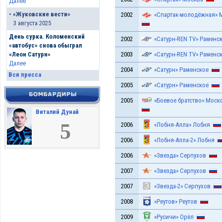
Далее
•
«Жуковские вести»
2002
«Спартак-молодёжная» 
3 августа 2025
День сурка. Коломенский
2002
«Сатурн-REN TV» Раменс
«автобус» снова обыграл
2003
«Сатурн-REN TV» Раменс
«Леон Сатурн»
Далее
2004
«Сатурн» Раменское
Вся пресса
2005
«Сатурн» Раменское
2005
«Боевое братство» Моск
Виталий Дунай
5
2006
«Лобня-Алла» Лобня
2006
«Лобня-Алла-2» Лобня
2006
«Звезда» Серпухов
2007
«Звезда» Серпухов
2007
«Звезда-2» Серпухов
2008
«Реутов» Реутов
2009
«Русичи» Орёл