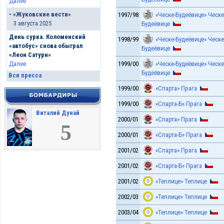
Далее
•
«Жуковские вести»
1997/98
«Ческе-Будеёвице» Ческе
3 августа 2025
Будеёвице
День сурка. Коломенский
1998/99
«Ческе-Будеёвице» Ческе
«автобус» снова обыграл
Будеёвице
«Леон Сатурн»
1999/00
«Ческе-Будеёвице» Ческе
Далее
Будеёвице
Вся пресса
1999/00
«Спарта» Прага
1999/00
«Спарта-Б» Прага
Виталий Дунай
2000/01
«Спарта» Прага
5
2000/01
«Спарта-Б» Прага
2001/02
«Спарта» Прага
2001/02
«Спарта-Б» Прага
2001/02
«Теплице» Теплице
2002/03
«Теплице» Теплице
2003/04
«Теплице» Теплице