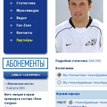
Статистика
Мультимедиа
Видео
Fan-Zone
Контакты
Партнёры
Подробная статистика:
2004
2005
Воспитанник
ФШ «Локомотива» Ческе-Будеёви
ФШ «Ческе-Будеёвице» Ческе-Буд
•
«Жуковские вести»
9 августа 2025
Игровая карьера
Матч-эмоция и яркая
премьера в составе «Леон
1996/97
«Ческе-Будеёвице» Ческе
Сатурна»
Будеёвице