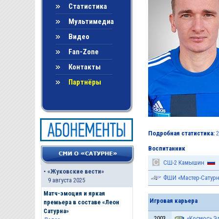
Статистика
Мультимедиа
Видео
Fan-Zone
Контакты
Партнёры
Подробная статистика:
2
Воспитанник
СШ-2 Камышин
•
«Жуковские вести»
ФШИ «Мастер-Сатурн
9 августа 2025
Матч-эмоция и яркая
Игровая карьера
премьера в составе «Леон
Сатурна»
2003
«Космос» Э