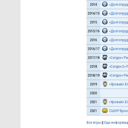
2014
«Долгопруд
2014/15
«Долгопру
2015
«Долгопруд
2015/16
«Долгопру
2016
«Долгопруд
2016/17
«Долгопру
2017/18
«Сатурн» Р
2018
«Сатурн-2» 
2018/19
«Сатурн» Р
2019
«Урожай» Е
2020
2021
«Урожай» Е
2021
СШОР Брон
Все игры
||
Еще информация