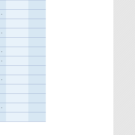
-
-
-
-
-
-