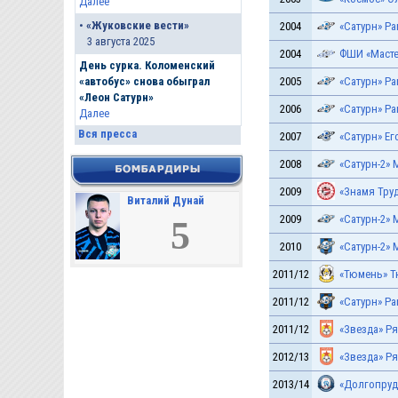
Далее
•
«Жуковские вести»
2004
«Сатурн» Р
3 августа 2025
2004
ФШИ «Масте
День сурка. Коломенский
2005
«Сатурн» Р
«автобус» снова обыграл
«Леон Сатурн»
2006
«Сатурн» Р
Далее
Вся пресса
2007
«Сатурн» Е
2008
«Сатурн-2» 
2009
«Знамя Тру
Виталий Дунай
2009
«Сатурн-2» 
5
2010
«Сатурн-2» 
2011/12
«Тюмень» 
2011/12
«Сатурн» Р
2011/12
«Звезда» Р
2012/13
«Звезда» Р
2013/14
«Долгопру