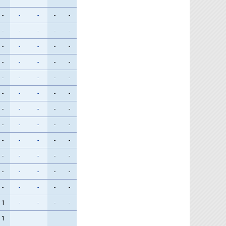
-
-
-
-
-
-
-
-
-
-
-
-
-
-
-
-
-
-
-
-
-
-
-
-
-
-
-
-
-
-
-
-
-
-
-
-
-
-
-
-
-
-
-
-
-
-
-
-
-
-
-
-
-
-
-
-
-
-
-
-
1
-
-
-
-
1