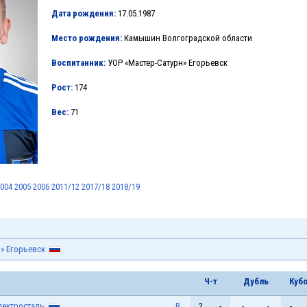
Дата рождения:
17.05.1987
Место рождения:
Камышин Волгоградской области
Воспитанник:
УОР «Мастер-Сатурн» Егорьевск
Рост:
174
Вес:
71
004
2005
2006
2011/12
2017/18
2018/19
» Егорьевск
Ч-т
Дубль
Куб
лектросталь
В
2
-
-
-
-