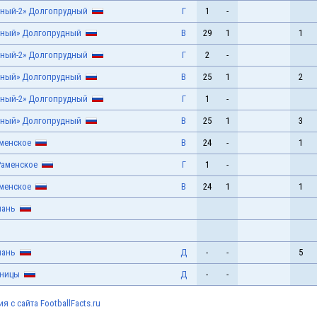
ный-2» Долгопрудный
Г
1
-
дный» Долгопрудный
В
29
1
1
ный-2» Долгопрудный
Г
2
-
дный» Долгопрудный
В
25
1
2
ный-2» Долгопрудный
Г
1
-
дный» Долгопрудный
В
25
1
3
аменское
В
24
-
1
Раменское
Г
1
-
аменское
В
24
1
1
лань
лань
Д
-
-
5
ницы
Д
-
-
 с сайта FootballFacts.ru