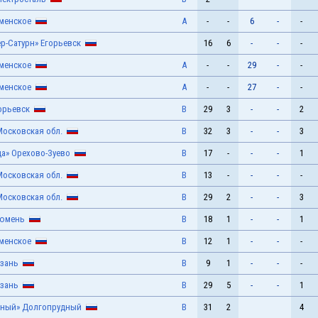
аменское
А
-
-
6
-
-
р-Сатурн» Егорьевск
16
6
-
-
-
аменское
А
-
-
29
-
-
аменское
А
-
-
27
-
-
горьевск
В
29
3
-
-
2
Московская обл.
В
32
3
-
-
3
да» Орехово-Зуево
В
17
-
-
-
1
Московская обл.
В
13
-
-
-
-
Московская обл.
В
29
2
-
-
3
Тюмень
В
18
1
-
-
1
аменское
В
12
1
-
-
-
язань
В
9
1
-
-
-
язань
В
29
5
-
-
1
дный» Долгопрудный
В
31
2
4