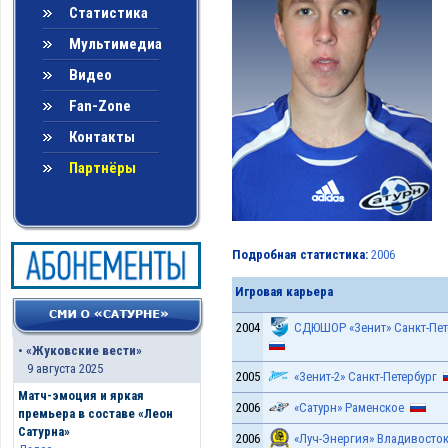
Статистика
Мультимедиа
Видео
Fan-Zone
Контакты
Партнёры
Подробная статистика:
2006
Игровая карьера
2004
СДЮШОР «Зенит» Санкт-Пет
•
«Жуковские вести»
9 августа 2025
2005
«Зенит-2» Санкт-Петербург
Матч-эмоция и яркая
2006
«Сатурн» Раменское
премьера в составе «Леон
Сатурна»
2006
«Луч-Энергия» Владивосто