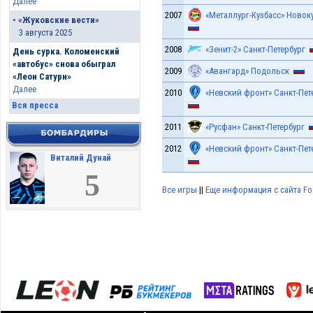
Далее
2007
«Металлург-Кузбасс» Новок
•
«Жуковские вести»
3 августа 2025
2008
«Зенит-2» Санкт-Петербург
День сурка. Коломенский
«автобус» снова обыграл
2009
«Авангард» Подольск
«Леон Сатурн»
Далее
2010
«Невский фронт» Санкт-Пет
Вся пресса
2011
«Русфан» Санкт-Петербург
2012
«Невский фронт» Санкт-Пет
Виталий Дунай
5
Все игры
||
Еще информация с сайта Foo