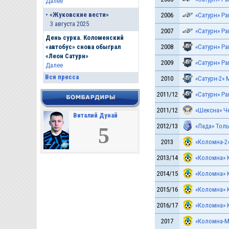
Далее
•
«Жуковские вести»
2006
«Сатурн» Р
3 августа 2025
2007
«Сатурн» Р
День сурка. Коломенский
2008
«Сатурн» Р
«автобус» снова обыграл
«Леон Сатурн»
2009
«Сатурн» Р
Далее
Вся пресса
2010
«Сатурн-2» 
2011/12
«Сатурн» Р
2011/12
«Шексна» Ч
Виталий Дунай
2012/13
«Лада» Тол
5
2013
«Коломна-2
2013/14
«Коломна» 
2014/15
«Коломна» 
2015/16
«Коломна» 
2016/17
«Коломна» 
2017
«Коломна-М