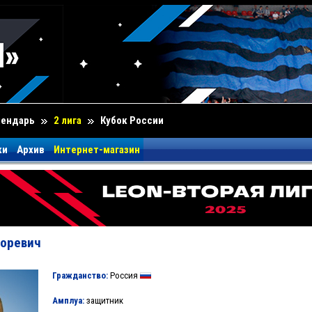
лендарь
2 лига
Кубок России
ки
Архив
Интернет-магазин
горевич
Гражданство:
Россия
Амплуа:
защитник