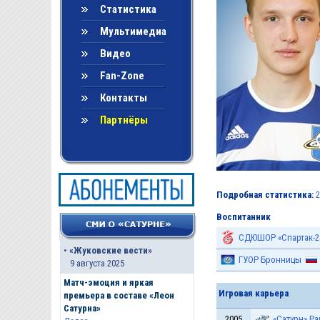
Статистика
Мультимедиа
Видео
Fan-Zone
Контакты
Партнёры
Подробная статистика:
2
Воспитанник
СДЮШОР «Спартак-2
•
«Жуковские вести»
ГУОР Бронницы
9 августа 2025
Матч-эмоция и яркая
Игровая карьера
премьера в составе «Леон
Сатурна»
2005
«Сатурн» Р