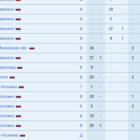
аменское
А
-
-
20
-
-
аменское
А
-
-
5
-
-
аменское
А
-
-
22
1
-
аменское
А
-
-
8
1
-
Московская обл.
В
26
-
-
-
3
аменское
В
27
1
-
-
2
ереповец
В
9
-
-
-
-
ьятти
В
25
-
-
-
2
» Коломна
Г
1
-
-
-
-
Коломна
В
20
-
1
Коломна
В
3
-
2
Коломна
В
10
-
-
Коломна
В
20
1
1
» Коломна
Д