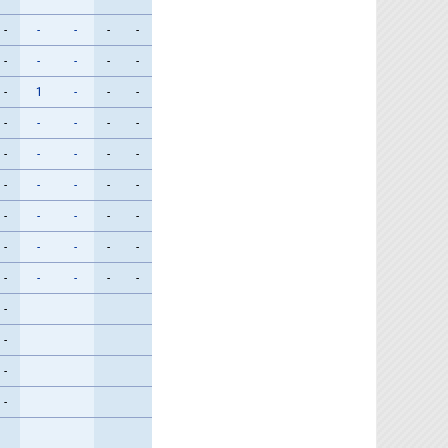
-
-
-
-
-
-
-
-
-
-
-
1
-
-
-
-
-
-
-
-
-
-
-
-
-
-
-
-
-
-
-
-
-
-
-
-
-
-
-
-
-
-
-
-
-
-
-
-
-