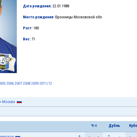
Дата рождения:
22.01.1988
Место рождения:
Бронницы Московской обл.
Рост:
180
Вес:
71
005
2006
2007
2008
2009
2011/12
» Москва
Ч-т
Дубль
Куб
аменское
А
-
-
7
-
-