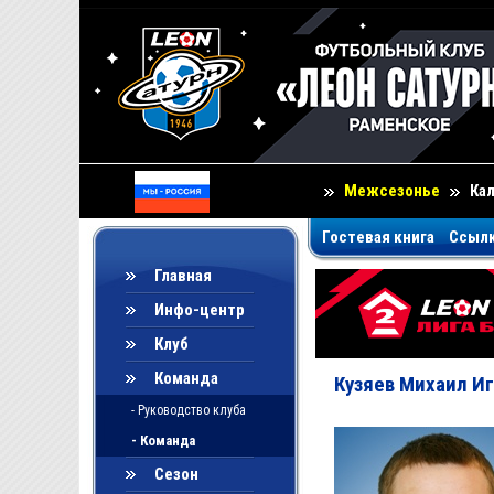
Межсезонье
Ка
Гостевая книга
Ссыл
Главная
Инфо-центр
Клуб
Команда
Кузяев Михаил И
- Руководство клуба
- Команда
Сезон