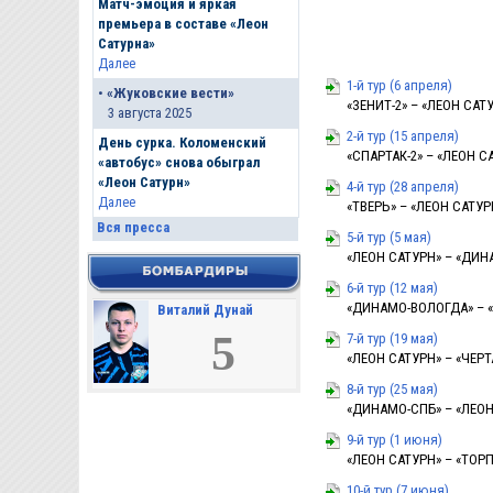
Матч-эмоция и яркая
премьера в составе «Леон
Сатурна»
Далее
1-й тур (6 апреля)
•
«Жуковские вести»
«ЗЕНИТ-2» – «ЛЕОН САТУР
3 августа 2025
2-й тур (15 апреля)
День сурка. Коломенский
«СПАРТАК-2» – «ЛЕОН САТ
«автобус» снова обыграл
«Леон Сатурн»
4-й тур (28 апреля)
Далее
«ТВЕРЬ» – «ЛЕОН САТУРН»
Вся пресса
5-й тур (5 мая)
«ЛЕОН САТУРН» – «ДИНАМ
6-й тур (12 мая)
«ДИНАМО-ВОЛОГДА» – «Л
Виталий Дунай
5
7-й тур (19 мая)
«ЛЕОН САТУРН» – «ЧЕРТА
8-й тур (25 мая)
«ДИНАМО-СПБ» – «ЛЕОН С
9-й тур (1 июня)
«ЛЕОН САТУРН» – «ТОРП
10-й тур (7 июня)