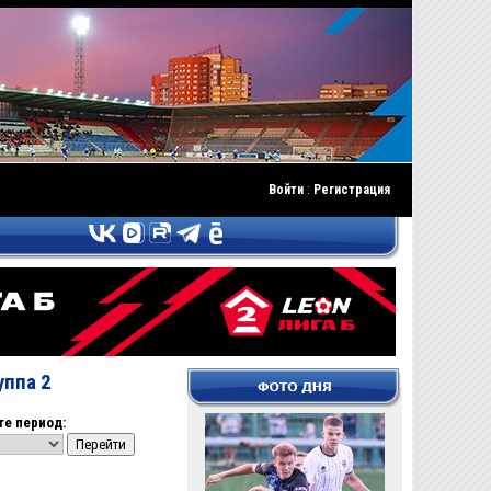
Войти
:
Регистрация
уппа 2
е период: