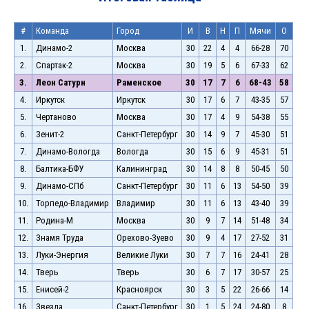
#
Команда
Город
И
В
Н
П
Мячи
О
1.
Динамо-2
Москва
30
22
4
4
66-28
70
2.
Спартак-2
Москва
30
19
5
6
67-33
62
3.
Леон Сатурн
Раменское
30
17
7
6
68-43
58
4.
Иркутск
Иркутск
30
17
6
7
43-35
57
5.
Чертаново
Москва
30
17
4
9
54-38
55
6.
Зенит-2
Санкт-Петербург
30
14
9
7
45-30
51
7.
Динамо-Вологда
Вологда
30
15
6
9
45-31
51
8.
Балтика-БФУ
Калининград
30
14
8
8
50-45
50
9.
Динамо-СПб
Санкт-Петербург
30
11
6
13
54-50
39
10.
Торпедо-Владимир
Владимир
30
11
6
13
43-40
39
11.
Родина-М
Москва
30
9
7
14
51-48
34
12.
Знамя Труда
Орехово-Зуево
30
9
4
17
27-52
31
13.
Луки-Энергия
Великие Луки
30
7
7
16
24-41
28
14.
Тверь
Тверь
30
6
7
17
30-57
25
15.
Енисей-2
Красноярск
30
3
5
22
26-66
14
16.
Звезда
Санкт-Петербург
30
1
5
24
24-80
8