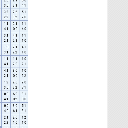
2:0
2:1
6:0
3:0
3:1
4:1
3:2
2:2
5:1
2:2
3:2
2:0
1:1
2:1
1:1
4:1
0:0
4:0
3:1
4:1
1:1
2:1
2:1
1:0
1:0
2:1
4:1
3:1
2:2
1:0
1:1
1:1
1:0
4:1
2:0
2:1
4:1
3:0
1:0
2:1
0:0
2:2
1:3
2:0
2:0
3:0
3:2
7:1
0:0
6:0
3:1
4:1
0:2
0:0
0:0
3:0
5:1
4:0
6:1
3:1
2:1
2:0
1:2
2:2
1:0
1:0