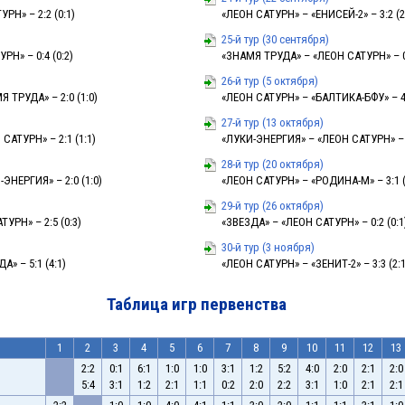
РН» – 2:2 (0:1)
«ЛЕОН САТУРН» – «ЕНИСЕЙ-2» – 3:2 (2
25-й тур (30 сентября)
РН» – 0:4 (0:2)
«ЗНАМЯ ТРУДА» – «ЛЕОН САТУРН» – 0:
26-й тур (5 октября)
 ТРУДА» – 2:0 (1:0)
«ЛЕОН САТУРН» – «БАЛТИКА-БФУ» – 4:
27-й тур (13 октября)
САТУРН» – 2:1 (1:1)
«ЛУКИ-ЭНЕРГИЯ» – «ЛЕОН САТУРН» – 1
28-й тур (20 октября)
ЭНЕРГИЯ» – 2:0 (1:0)
«ЛЕОН САТУРН» – «РОДИНА-М» – 3:1 (
29-й тур (26 октября)
УРН» – 2:5 (0:3)
«ЗВЕЗДА» – «ЛЕОН САТУРН» – 0:2 (0:1
30-й тур (3 ноября)
» – 5:1 (4:1)
«ЛЕОН САТУРН» – «ЗЕНИТ-2» – 3:3 (2:1
Таблица игр первенства
1
2
3
4
5
6
7
8
9
10
11
12
13
2:2
0:1
6:1
1:0
1:0
3:1
1:2
5:2
4:0
2:0
2:1
2:0
5:4
3:1
1:2
2:1
1:1
0:2
2:0
2:2
3:1
1:0
2:1
2:1