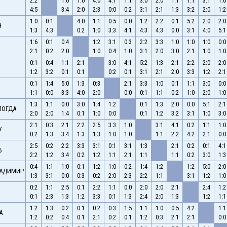
2:2
1:0
1:0
4:0
4:1
1:1
3:0
2:0
1:1
1:1
3:1
1:0
4:5
3:4
2:0
2:3
0:0
0:2
3:1
2:1
1:3
3:2
2:0
1:2
1:0
0:1
4:0
1:1
0:5
0:0
1:2
2:2
0:1
5:2
2:0
2:0
Н
1:3
4:3
0:2
1:0
3:3
4:1
4:3
4:3
0:0
3:1
4:0
5:1
1:6
0:1
0:4
1:2
3:1
0:3
2:2
3:3
1:0
1:0
1:0
0:0
2:1
0:2
2:0
1:0
0:4
1:0
3:1
2:0
3:0
2:1
1:0
1:0
0:1
0:4
1:1
2:1
3:0
4:1
5:2
1:3
2:1
2:2
2:0
2:0
1:2
3:2
0:1
0:1
0:2
0:1
3:1
2:1
2:0
3:3
1:2
2:1
0:1
1:4
5:0
1:3
0:3
2:1
3:3
1:0
0:1
1:1
3:0
0:0
1:1
0:0
3:3
4:0
2:0
0:0
0:1
1:1
0:2
1:0
2:0
1:0
1:3
1:1
0:0
3:0
1:4
1:2
0:1
1:3
2:0
0:0
5:1
2:1
ЛОГДА
2:0
2:0
1:4
0:1
1:0
0:0
0:1
1:2
3:2
3:1
1:0
3:0
2:1
0:3
2:1
2:2
2:5
3:3
1:0
3:1
4:1
0:2
1:1
1:0
У
0:2
1:3
3:4
1:3
1:3
1:0
1:0
1:1
2:2
4:2
2:1
0:0
2:5
0:2
2:2
3:3
3:1
0:1
3:1
1:3
2:1
0:2
0:1
4:1
Б
2:2
1:2
3:4
0:2
1:2
1:1
2:1
1:1
1:1
0:2
3:0
1:3
0:4
1:1
1:0
0:1
1:2
1:0
0:2
1:4
1:2
1:2
5:0
2:0
ЛАДИМИР
1:3
3:1
0:0
0:3
0:2
2:0
2:3
2:2
1:1
3:1
1:2
1:0
0:2
1:1
2:5
0:1
2:2
1:1
0:0
2:0
2:0
2:1
2:4
1:2
0:1
2:3
1:3
1:2
3:3
0:1
1:3
2:4
2:0
1:3
1:2
1:1
1:2
1:3
0:2
0:1
0:2
0:3
1:5
1:1
1:0
0:5
4:2
1:1
А
1:2
0:2
0:4
0:1
2:1
0:2
0:1
1:2
0:3
2:1
2:1
0:0