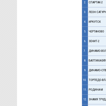
2.
СПАРТАК-2
3.
ЛЕОН САТУР
4.
ИРКУТСК
5.
ЧЕРТАНОВО
6.
ЗЕНИТ-2
7.
ДИНАМО-ВО
8.
БАЛТИКА-БФ
9.
ДИНАМО-СП
10.
ТОРПЕДО-В
11.
РОДИНА-М
12.
ЗНАМЯ ТРУД