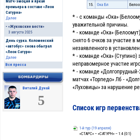
Матч-эмоция и яркая
15.
Ока Бл
Белоо
премьера в составе «Леон
Сатурна»
* - с команды «Ока» (Белоому
Далее
уважительной причины.
•
«Жуковские вести»
* - команде «Ока» (Белоому
3 августа 2025
снято 6 очков за участие в 
День сурка. Коломенский
«автобус» снова обыграл
незаявленного в установлен
«Леон Сатурн»
* - команде «Ока» (Ступино)
Далее
неправомерное участие игрок
Вся пресса
* - команде «Долгопрудный-
матчах «Торпедо» Лб - «Дол
«Луховицы» за нарушение ре
Виталий Дунай
5
Список игр первенств
1-й тур (19 апреля)
«СТАРС» – «САТУРН» – 1:4 (0:1)