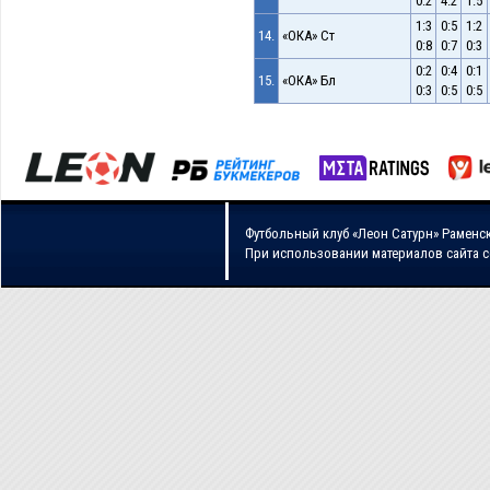
0:2
4:2
1:5
1:3
0:5
1:2
14.
«ОКА» Ст
0:8
0:7
0:3
0:2
0:4
0:1
15.
«ОКА» Бл
0:3
0:5
0:5
Футбольный клуб «Леон Сатурн» Раменс
При использовании материалов сайта 