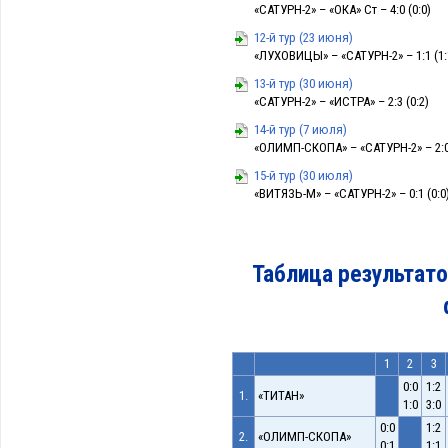
«САТУРН-2» – «ОКА» Ст – 4:0 (0:0)
12-й тур (23 июня)
«ЛУХОВИЦЫ» – «САТУРН-2» – 1:1 (1:
13-й тур (30 июня)
«САТУРН-2» – «ИСТРА» – 2:3 (0:2)
14-й тур (7 июля)
«ОЛИМП-СКОПА» – «САТУРН-2» – 2:0 
15-й тур (30 июля)
«ВИТЯЗЬ-М» – «САТУРН-2» – 0:1 (0:0
Таблица результато
1
2
3
0:0
1:2
1.
«ТИТАН»
1:0
3:0
0:0
1:2
2.
«ОЛИМП-СКОПА»
0:1
1:1