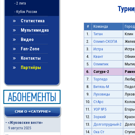
- 2 лига
Турни
- Кубок России
Статистика
#
Команда
Город
Мультимедиа
1.
Титан
Клин
Видео
2.
Олимп-СКОПА
Желе
Fan-Zone
3.
Истра
Истра
4.
Квант
Обнин
Контакты
5.
Олимпик
Мыти
Партнёры
6.
Сатурн-2
Раме
7.
Торпедо
Любер
8.
Витязь-М
Подо
9.
Луховицы
Лухо
10.
СтАрс
Колом
11.
УОР №5
Егорь
12.
Зоркий
Красн
•
«Жуковские вести»
13.
Долгопрудный-2
Долг
9 августа 2025
14.
Ока Ст
Ступи