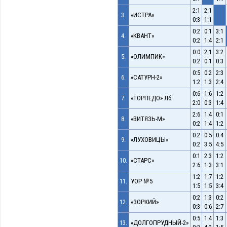
2:1
2:1
3.
«ИСТРА»
0:3
1:1
0:2
0:1
3:1
4.
«КВАНТ»
0:2
1:4
2:1
0:0
2:1
3:2
5.
«ОЛИМПИК»
0:2
0:1
0:3
0:5
0:2
2:3
6.
«САТУРН-2»
1:2
1:3
2:4
0:6
1:6
1:2
7.
«ТОРПЕДО» Лб
2:0
0:3
1:4
2:6
1:4
0:1
8.
«ВИТЯЗЬ-М»
0:2
1:4
1:2
0:2
0:5
0:4
9.
«ЛУХОВИЦЫ»
0:2
3:5
4:5
0:1
2:3
1:2
10.
«СТАРС»
2:6
1:3
3:1
1:2
1:7
1:2
11.
УОР №5
1:5
1:5
3:4
0:2
1:3
0:2
12.
«ЗОРКИЙ»
0:3
0:6
2:7
0:5
1:4
1:3
13.
«ДОЛГОПРУДНЫЙ-2»