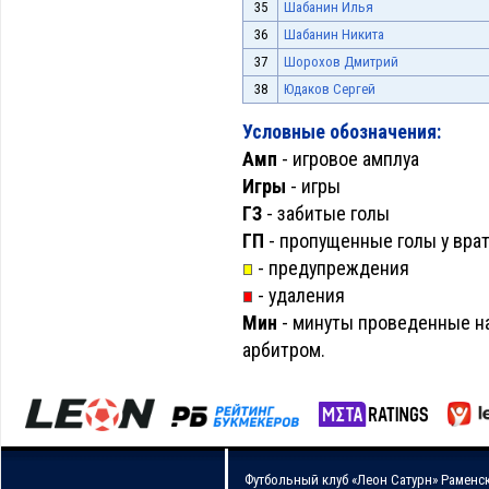
35
Шабанин Илья
36
Шабанин Никита
37
Шорохов Дмитрий
38
Юдаков Сергей
Условные обозначения:
Амп
- игровое амплуа
Игры
- игры
ГЗ
- забитые голы
ГП
- пропущенные голы у вра
- предупреждения
- удаления
Мин
- минуты проведенные на
арбитром.
Футбольный клуб «Леон Сатурн» Раменс