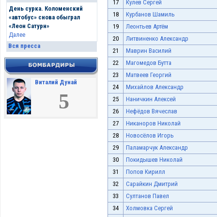
17
Кулев Сергей
День сурка. Коломенский
18
Курбанов Шамиль
«автобус» снова обыграл
«Леон Сатурн»
19
Леонтьев Артём
Далее
20
Литвиненко Александр
Вся пресса
21
Маврин Василий
22
Магомедов Бутта
23
Матвеев Георгий
Виталий Дунай
24
Михайлов Александр
5
25
Наничкин Алексей
26
Нефёдов Вячеслав
27
Никаноров Николай
28
Новосёлов Игорь
29
Паламарчук Александр
30
Покидышев Николай
31
Попов Кирилл
32
Сарайкин Дмитрий
33
Султанов Павел
34
Холмовка Сергей