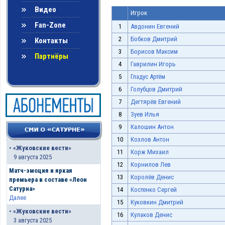
Видео
Игрок
Fan-Zone
1
Авдонин Евгений
2
Бобков Дмитрий
Контакты
3
Борисов Максим
Партнёры
4
Гаврилин Игорь
5
Гладус Артём
6
Голубцов Дмитрий
7
Дегтярёв Евгений
8
Зуев Илья
9
Калошин Антон
10
Козлов Антон
•
«Жуковские вести»
11
Корж Михаил
9 августа 2025
12
Корнилов Лев
Матч-эмоция и яркая
13
Королёв Денис
премьера в составе «Леон
Сатурна»
14
Костенко Сергей
Далее
15
Куковкин Дмитрий
•
«Жуковские вести»
16
Кулаков Денис
3 августа 2025