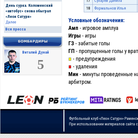
17
Сухарев Данила
День сурка. Коломенский
18
Формальнов Илья
«автобус» снова обыграл
«Леон Сатурн»
Условные обозначения:
Далее
Амп
- игровое амплуа
Вся пресса
Игры
- игры
ГЗ
- забитые голы
ГП
- пропущенные голы у вра
Виталий Дунай
- предупреждения
5
- удаления
Мин
- минуты проведенные на
арбитром.
Футбольный клуб «Леон Сатурн» Раменс
При использовании материалов сайта 