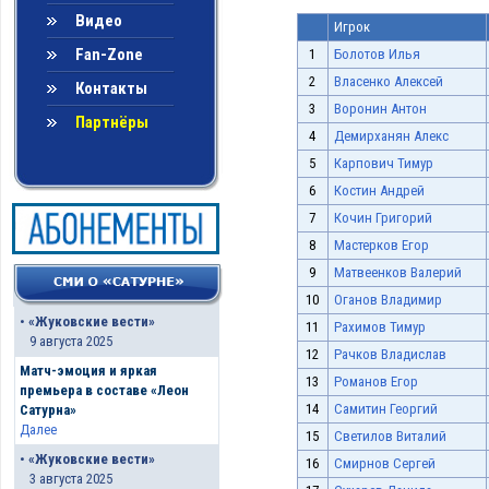
Видео
Игрок
Fan-Zone
1
Болотов Илья
2
Власенко Алексей
Контакты
3
Воронин Антон
Партнёры
4
Демирханян Алекс
5
Карпович Тимур
6
Костин Андрей
7
Кочин Григорий
8
Мастерков Егор
9
Матвеенков Валерий
10
Оганов Владимир
•
«Жуковские вести»
11
Рахимов Тимур
9 августа 2025
12
Рачков Владислав
Матч-эмоция и яркая
13
Романов Егор
премьера в составе «Леон
14
Самитин Георгий
Сатурна»
Далее
15
Светилов Виталий
•
«Жуковские вести»
16
Смирнов Сергей
3 августа 2025