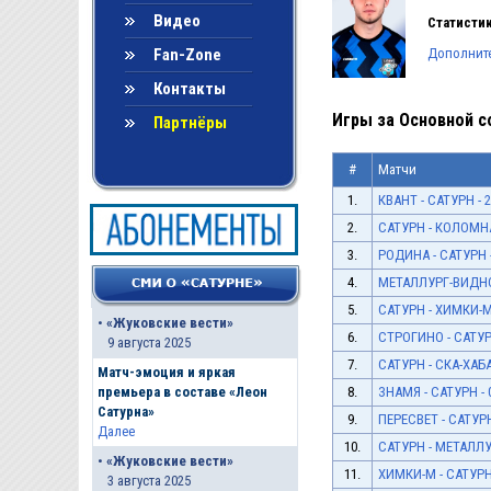
Видео
Статистик
Fan-Zone
Дополнит
Контакты
Игры за Основной со
Партнёры
#
Матчи
1.
КВАНТ - САТУРН - 2
2.
САТУРН - КОЛОМНА 
3.
РОДИНА - САТУРН -
4.
МЕТАЛЛУРГ-ВИДНОЕ
5.
САТУРН - ХИМКИ-М 
•
«Жуковские вести»
6.
СТРОГИНО - САТУРН
9 августа 2025
7.
САТУРН - СКА-ХАБА
Матч-эмоция и яркая
8.
ЗНАМЯ - САТУРН - 
премьера в составе «Леон
Сатурна»
9.
ПЕРЕСВЕТ - САТУРН 
Далее
10.
САТУРН - МЕТАЛЛУ
•
«Жуковские вести»
11.
ХИМКИ-М - САТУРН-
3 августа 2025