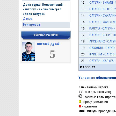
12.
САТУРН - ЗНАМЯ - 
День сурка. Коломенский
13.
САТУРН - КВАНТ - 2
«автобус» снова обыграл
«Леон Сатурн»
14.
САТУРН - САХАЛИН 
Далее
15.
САТУРН - ФАКЕЛ-М -
Вся пресса
16.
КАЛУГА - САТУРН - 
17.
САТУРН - ЗЕНИТ ПН 
18.
АРСЕНАЛ-2 - САТУРН
Виталий Дунай
19.
САХАЛИН - САТУРН 
5
20.
ФАКЕЛ-М - САТУРН -
21.
САТУРН - КАЛУГА - 
ИТОГО: 21
Условные обозначени
Зам
- замены игрока
ВЗ
- выходы на замену
- забитые голы (пропу
- предупреждения
- удаления
Мин
- минуты проведенные