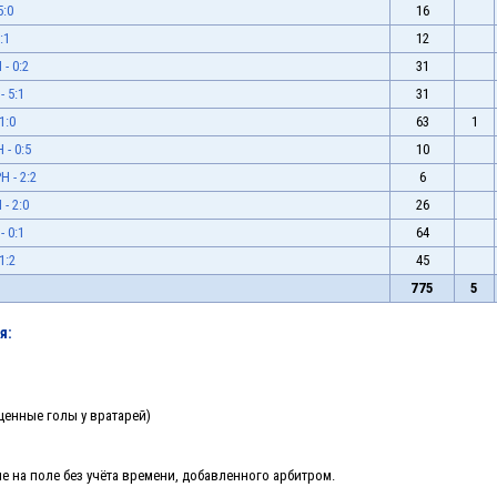
5:0
16
:1
12
- 0:2
31
 5:1
31
1:0
63
1
- 0:5
10
 - 2:2
6
- 2:0
26
 0:1
64
1:2
45
775
5
я:
щенные голы у вратарей)
 на поле без учёта времени, добавленного арбитром.