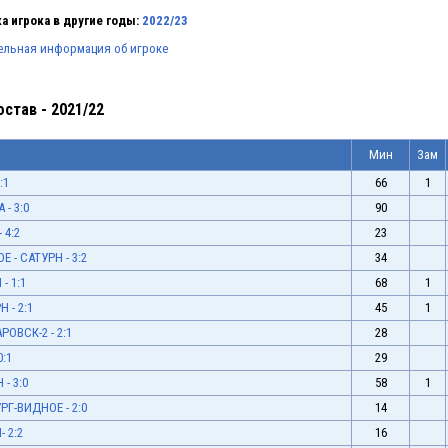
а игрока в другие годы:
2022/23
ельная информация об игроке
став - 2021/22
Мин
Зам
:1
66
1
- 3:0
90
 4:2
23
 - САТУРН - 3:2
34
- 1:1
68
1
 - 2:1
45
1
РОВСК-2 - 2:1
28
0:1
29
- 3:0
58
1
РГ-ВИДНОЕ - 2:0
14
 2:2
16