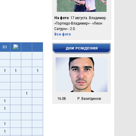
На фото
: 17 августа. Владимир.
«Торпедо-Владимир» - «Леон
Сатурн» - 2:0.
Все фото
ВЗ
1
1
1
1
16.08
Р. Вазитдинов
1
1
1
1