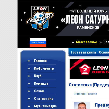
Межсезонье
Ка
Гостевая книга
Ссыл
Главная
Инфо-центр
Клуб
Команда
Статистика (Предеу
Сезон
Основной состав
Статистика
Предеу
Мультимедиа