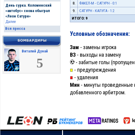
8.
ФАКЕЛ-М - САТУРН - 0:1
День сурка. Коломенский
9.
САТУРН - КАЛУГА - 1:2
«автобус» снова обыграл
«Леон Сатурн»
ИТОГО: 9
Далее
Вся пресса
Условные обозначения:
Зам
- замены игрока
Виталий Дунай
ВЗ
- выходы на замену
5
- забитые голы (пропущен
- предупреждения
- удаления
Мин
- минуты проведенные н
добавленного арбитром.