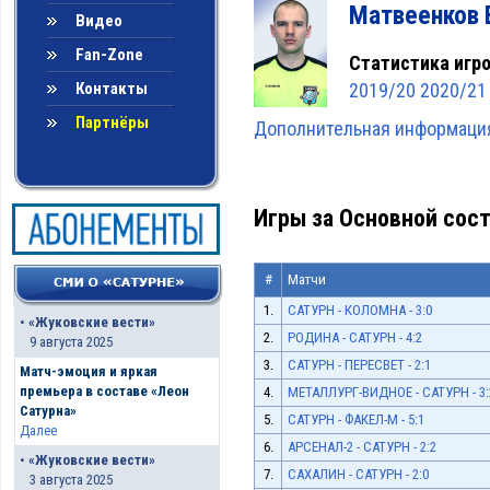
Матвеенков 
Видео
Fan-Zone
Статистика игро
Контакты
2019/20
2020/21
Партнёры
Дополнительная информация
Игры за Основной сост
#
Матчи
1.
САТУРН - КОЛОМНА - 3:0
•
«Жуковские вести»
2.
РОДИНА - САТУРН - 4:2
9 августа 2025
3.
САТУРН - ПЕРЕСВЕТ - 2:1
Матч-эмоция и яркая
премьера в составе «Леон
4.
МЕТАЛЛУРГ-ВИДНОЕ - САТУРН - 3:
Сатурна»
5.
САТУРН - ФАКЕЛ-М - 5:1
Далее
6.
АРСЕНАЛ-2 - САТУРН - 2:2
•
«Жуковские вести»
7.
САХАЛИН - САТУРН - 2:0
3 августа 2025