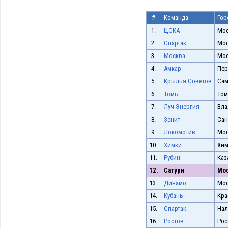
#
Команда
Гор
1.
ЦСКА
Мос
2.
Спартак
Мос
3.
Москва
Мос
4.
Амкар
Пе
5.
Крылья Советов
Сам
6.
Томь
Том
7.
Луч-Энергия
Вла
8.
Зенит
Сан
9.
Локомотив
Мос
10.
Химки
Хим
11.
Рубин
Каз
12.
Сатурн
Мос
13.
Динамо
Мос
14.
Кубань
Кра
15.
Спартак
Нал
16.
Ростов
Рос