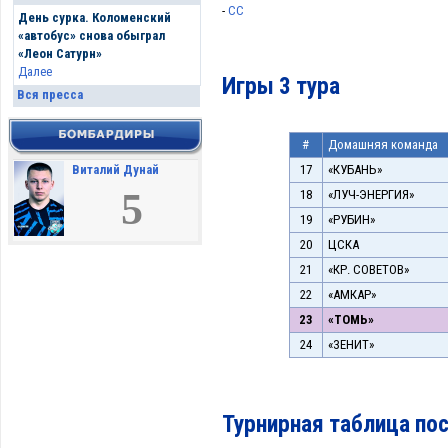
-
СС
День сурка. Коломенский
«автобус» снова обыграл
«Леон Сатурн»
Далее
Игры 3 тура
Вся пресса
#
Домашняя команда
17
«КУБАНЬ»
Виталий Дунай
5
18
«ЛУЧ-ЭНЕРГИЯ»
19
«РУБИН»
20
ЦСКА
21
«КР. СОВЕТОВ»
22
«АМКАР»
23
«ТОМЬ»
24
«ЗЕНИТ»
Турнирная таблица пос