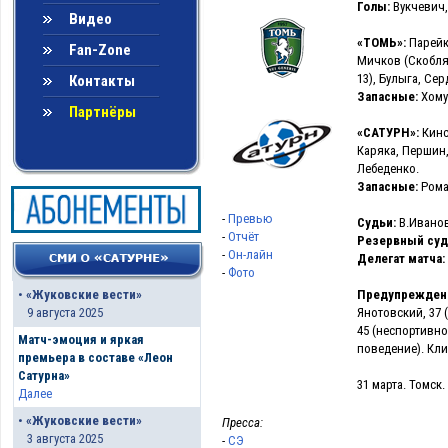
Голы:
Вукчевич, 5
Видео
«ТОМЬ»:
Парейко
Fan-Zone
Мичков (Скобляк
13), Булыга, Се
Контакты
Запасные:
Хому
Партнёры
«САТУРН»:
Кинс
Каряка, Першин,
Лебеденко.
Запасные:
Рома
-
Превью
Судьи:
В.Иванов
-
Отчёт
Резервный суд
-
Он-лайн
Делегат матча:
-
Фото
Предупрежден
•
«Жуковские вести»
Янотовский, 37 (
9 августа 2025
45 (неспортивно
Матч-эмоция и яркая
поведение). Клим
премьера в составе «Леон
Сатурна»
31 марта. Томск.
Далее
•
«Жуковские вести»
Пресса:
3 августа 2025
-
СЭ