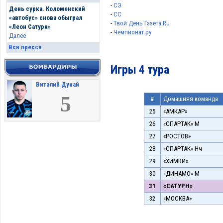
-
CЭ
День сурка. Коломенский
-
CС
«автобус» снова обыграл
-
Твой День Газета.Ru
«Леон Сатурн»
-
Чемпионат.ру
Далее
Вся пресса
Игры 4 тура
Виталий Дунай
5
#
Домашняя команда
25
«АМКАР»
26
«СПАРТАК» М
27
«РОСТОВ»
28
«СПАРТАК» Нч
29
«ХИМКИ»
30
«ДИНАМО» М
31
«САТУРН»
32
«МОСКВА»