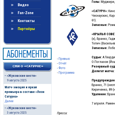
Голы:
Муджири, 2
Видео
«САТУРН»:
Кинс
Fan-Zone
Чеснаускис, Кар
61).
Контакты
Запасные:
Рома
Партнёры
«КРЫЛЬЯ СОВЕ
(к), Бранко, Га
Топич (Васильев,
Запасные:
Лобо
Судьи:
А.Гварди
-
Превью
О.Поглазов (Йош
-
Отчёт
Резервный суд
-
Фото
Делегат матча:
-
Программа
•
«Жуковские вести»
Предупрежден
9 августа 2025
Бранко, 71 (нес
Матч-эмоция и яркая
Кириченко, 89 (
премьера в составе «Леон
Удаление:
Бранк
Сатурна»
Далее
7 апреля. Раменс
•
«Жуковские вести»
3 августа 2025
Пресса: