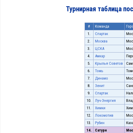
Турнирная таблица пос
#
Команда
Гор
1.
Спартак
Мос
2.
Москва
Мос
3.
ЦСКА
Мос
4.
Амкар
Пер
5.
Крылья Советов
Сам
6.
Томь
Том
7.
Динамо
Мос
8.
Зенит
Сан
9.
Спартак
Нал
10.
Луч-Энергия
Вла
11.
Химки
Хим
12.
Локомотив
Мос
13.
Рубин
Каз
14.
Сатурн
Мос