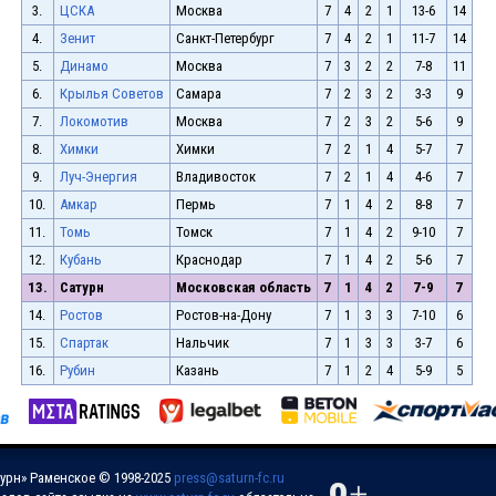
3.
ЦСКА
Москва
7
4
2
1
13-6
14
4.
Зенит
Санкт-Петербург
7
4
2
1
11-7
14
5.
Динамо
Москва
7
3
2
2
7-8
11
6.
Крылья Советов
Самара
7
2
3
2
3-3
9
7.
Локомотив
Москва
7
2
3
2
5-6
9
8.
Химки
Химки
7
2
1
4
5-7
7
9.
Луч-Энергия
Владивосток
7
2
1
4
4-6
7
10.
Амкар
Пермь
7
1
4
2
8-8
7
11.
Томь
Томск
7
1
4
2
9-10
7
12.
Кубань
Краснодар
7
1
4
2
5-6
7
13.
Сатурн
Московская область
7
1
4
2
7-9
7
14.
Ростов
Ростов-на-Дону
7
1
3
3
7-10
6
15.
Спартак
Нальчик
7
1
3
3
3-7
6
16.
Рубин
Казань
7
1
2
4
5-9
5
урн» Раменское © 1998-2025
press@saturn-fc.ru