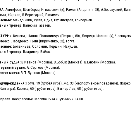
КА:
Акинфеев, Шемберас, Игнашевич (к), Рамон (Алдонин, 58), А.Березуцкий, Вагн
сич, Жирков, В.Березуцкий, Рахимич.
пасные:
Мандрыкин, Гусев, Одиа, Бурмистров, Григорьев.
вный тренер:
Валерий Газзаев.
АТУРН»:
Кински, Шилла, Половинчук (Петраш, 80), Дюрица, Игонин (к), Чеснауски
менко, Лебеденко, Гьян (Кириченко, 62), Гогуа.
пасные:
Ботвиньев, Соломин, Першин, Нахушев.
вный тренер:
Владимир Вайсс.
вный судья:
В.Иванов (Москва). В.Бобык (Москва). В.Енютин (Москва).
зервный судья:
А. Сергеев (Москва).
егат матча:
В.П. Бутенко (Москва).
едупреждения:
Гогуа, 19 (грубая игра). Жо, 33 (неспортивное поведение). Жирков,
убая игра). Каряка, 65 (грубая игра). Вагнер Лав, 68 (грубая игра).
апреля. Воскресенье. Москва. БСА «Лужники». 14.00.