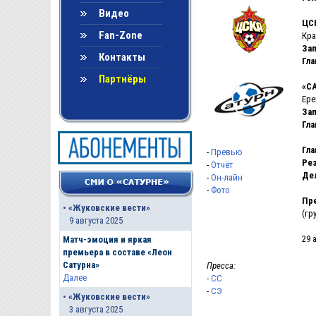
Видео
ЦС
Fan-Zone
Кра
За
Контакты
Гла
Партнёры
«С
Ере
За
Гла
Гла
-
Превью
Ре
-
Отчёт
Дел
-
Он-лайн
-
Фото
Пр
•
«Жуковские вести»
(гр
9 августа 2025
29 
Матч-эмоция и яркая
премьера в составе «Леон
Сатурна»
Пресса:
Далее
-
CC
-
СЭ
•
«Жуковские вести»
3 августа 2025