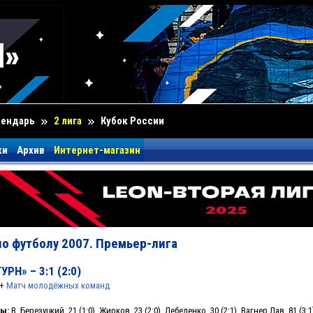
лендарь
2 лига
Кубок России
ки
Архив
Интернет-магазин
о футболу 2007. Премьер-лига
РН» – 3:1 (2:0)
+
Матч молодёжных команд
ы:
В. Березуцкий, 21 (1:0). Жирков, 23 (2:0). Лебеденко, 30 (2:1). Вагнер Лав, 81 (3:1