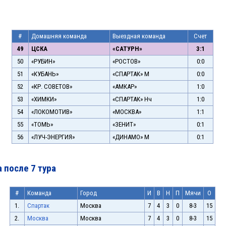
#
Домашняя команда
Выездная команда
Счет
49
ЦСКА
«САТУРН»
3:1
50
«РУБИН»
«РОСТОВ»
0:0
51
«КУБАНЬ»
«СПАРТАК» М
0:0
52
«КР. СОВЕТОВ»
«АМКАР»
1:0
53
«ХИМКИ»
«СПАРТАК» Нч
1:0
54
«ЛОКОМОТИВ»
«МОСКВА»
1:1
55
«ТОМЬ»
«ЗЕНИТ»
0:1
56
«ЛУЧ-ЭНЕРГИЯ»
«ДИНАМО» М
0:1
 после 7 тура
#
Команда
Город
И
В
Н
П
Мячи
О
1.
Спартак
Москва
7
4
3
0
8-3
15
2.
Москва
Москва
7
4
3
0
8-3
15