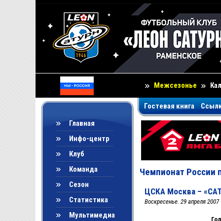
Межсезонье
Ка
Гостевая книга
Ссыл
Главная
Инфо-центр
Клуб
Команда
Чемпионат России п
Сезон
ЦСКА Москва – «САТУ
Статистика
Воскресенье. 29 апреля 2007
Мультимедиа
Гол