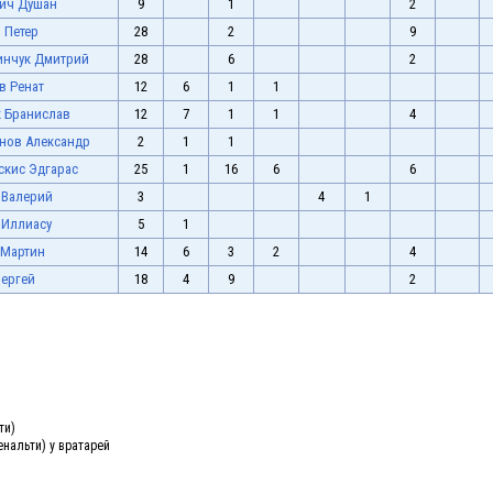
ич Душан
9
1
2
 Петер
28
2
9
нчук Дмитрий
28
6
2
в Ренат
12
6
1
1
 Бранислав
12
7
1
1
4
нов Александр
2
1
1
скис Эдгарас
25
1
16
6
6
 Валерий
3
4
1
Иллиасу
5
1
 Мартин
14
6
3
2
4
ергей
18
4
9
2
ти)
енальти) у вратарей