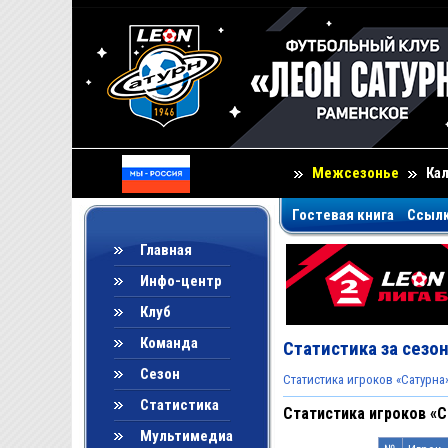
Межсезонье
Ка
Гостевая книга
Ссыл
Главная
Инфо-центр
Клуб
Команда
Статистика за сезо
Сезон
Статистика игроков «Сатурна
Статистика
Статистика игроков «С
Мультимедиа