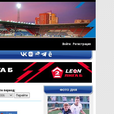
Войти
:
Регистрация
е период: