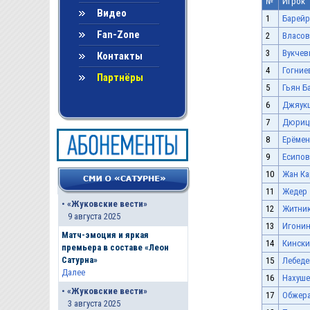
№
Игрок
Видео
1
Барейр
Fan-Zone
2
Власов
3
Вукчев
Контакты
4
Гогние
Партнёры
5
Гьян Б
6
Джяукш
7
Дюриц
8
Ерёмен
9
Есипов
10
Жан Ка
11
Жедер
•
«Жуковские вести»
12
Житник
9 августа 2025
13
Игонин
Матч-эмоция и яркая
14
Кински
премьера в составе «Леон
Сатурна»
15
Лебеде
Далее
16
Нахуше
•
«Жуковские вести»
17
Обжера
3 августа 2025