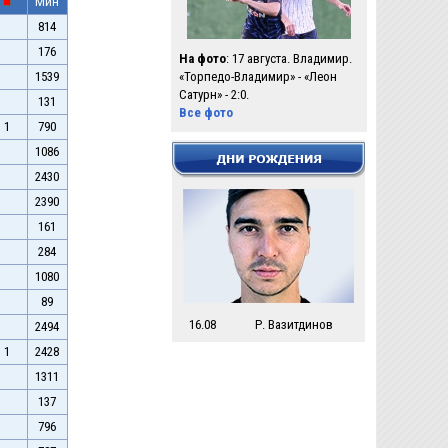
Мин
814
176
На фото
: 17 августа. Владимир.
1539
«Торпедо-Владимир» - «Леон
Сатурн» - 2:0.
131
Все фото
1
790
1086
2430
2390
161
284
1080
89
16.08
Р. Вазитдинов
2494
1
2428
1311
137
796