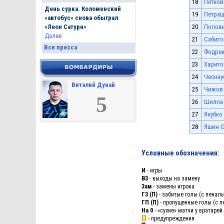
18
Петков
День сурка. Коломенский
19
Петраш
«автобус» снова обыграл
20
Полови
«Леон Сатурн»
Далее
21
Сабито
Вся пресса
22
Фодрек
23
Харито
24
Чеснау
Виталий Дунай
25
Чижов
5
26
Шилла 
27
Якубко
28
Яшин С
Условные обозначения:
И
- игры
ВЗ
- выходы на замену
Зам
- замены игрока
ГЗ (П)
- забитые голы (с пеналь
ГП (П)
- пропущенные голы (с п
На 0
- «сухие» матчи у вратарей
- предупреждения