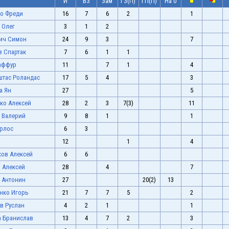
И
ВЗ
Зам
ГЗ(П)
ГП(П)
На 0
о Фреди
16
7
6
2
1
 Олег
3
1
2
ич Симон
24
9
3
7
в Спартак
7
6
1
1
аффур
11
7
1
4
тас Роландас
17
5
4
3
а Ян
27
5
ко Алексей
28
2
3
7(3)
11
 Валерий
9
8
1
1
рлос
6
3
12
1
4
ов Алексей
6
6
 Алексей
28
4
7
 Антонин
27
20(2)
13
нко Игорь
21
7
7
5
2
в Руслан
4
2
1
1
 Бранислав
13
4
7
2
3