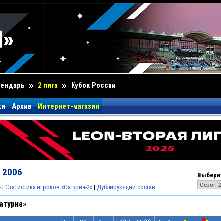
лендарь
2 лига
Кубок России
ки
Архив
Интернет-магазин
н 2006
Выберит
»
|
Статистика игроков «Сатурна-2»
|
Дублирующий состав
атурна»