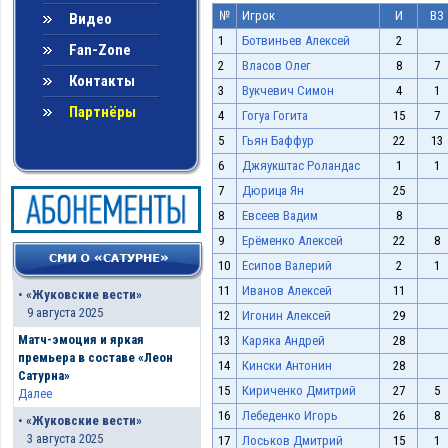
№
Игрок
И
ВЗ
Видео
1
Ботвиньев Алексей
2
Fan-Zone
2
Власов Олег
8
7
Контакты
3
Вукчевич Симон
4
1
Партнёры
4
Гогуа Гогита
15
7
5
Гьян Баффур
22
13
6
Джяукштас Роландас
1
1
7
Дюрица Ян
25
8
Евсеев Вадим
8
9
Ерёменко Алексей
22
8
10
Есипов Валерий
2
1
11
Иванов Алексей
11
•
«Жуковские вести»
9 августа 2025
12
Игонин Алексей
29
Матч-эмоция и яркая
13
Каряка Андрей
28
премьера в составе «Леон
14
Кински Антонин
28
Сатурна»
15
Кириченко Дмитрий
27
5
Далее
16
Лебеденко Игорь
26
8
•
«Жуковские вести»
3 августа 2025
17
Лоськов Дмитрий
15
1