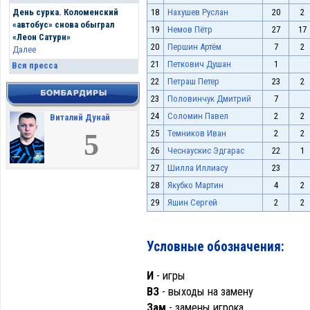
18
Нахушев Руслан
20
2
День сурка. Коломенский
«автобус» снова обыграл
19
Немов Пётр
27
17
«Леон Сатурн»
20
Першин Артём
7
2
Далее
21
Петкович Душан
1
Вся пресса
22
Петраш Петер
23
2
23
Половинчук Дмитрий
7
24
Соломин Павел
2
2
Виталий Дунай
25
Темников Иван
2
2
5
26
Чеснаускис Эдгарас
22
1
27
Шилла Иллиасу
23
28
Якубко Мартин
4
2
29
Яшин Сергей
2
2
Условные обозначения:
И
- игры
ВЗ
- выходы на замену
Зам
- замены игрока