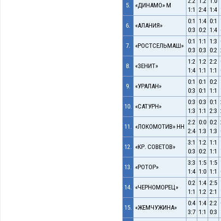
2:2
1:2
1:0
5.
«ДИНАМО» М
1:1
2:4
1:4
0:1
1:4
0:1
6.
«АЛАНИЯ»
0:3
0:2
1:4
0:1
1:1
1:3
7.
«РОСТСЕЛЬМАШ»
0:3
0:3
0:2
1:2
1:2
2:2
8.
«ЗЕНИТ»
1:4
1:1
1:1
0:1
0:1
0:2
9.
«УРАЛАН»
0:3
0:1
1:1
0:3
0:3
0:1
10.
«САТУРН»
1:3
1:1
2:3
2:2
0:0
0:2
11.
«ЛОКОМОТИВ» НН
2:4
1:3
1:3
3:1
1:2
1:1
12.
«КР. СОВЕТОВ»
0:3
0:2
1:1
3:3
1:5
1:5
13.
«РОТОР»
1:4
1:0
1:1
0:2
1:4
2:5
14.
«ЧЕРНОМОРЕЦ»
1:1
1:2
2:1
0:4
1:4
2:2
15.
«ЖЕМЧУЖИНА»
3:7
1:1
0:3