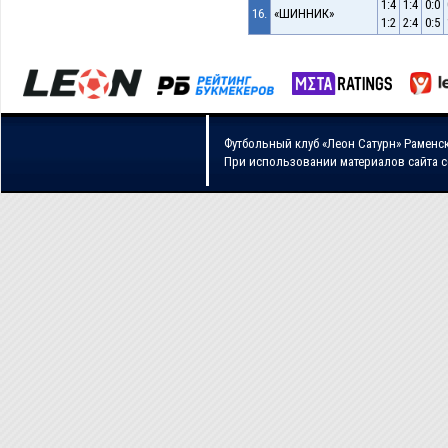
1:4
1:4
0:0
16.
«ШИННИК»
1:2
2:4
0:5
Футбольный клуб «Леон Сатурн» Раменс
При использовании материалов сайта 