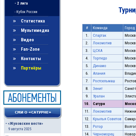
- 2 лига
Турни
- Кубок России
Статистика
#
Команда
Город
Мультимедиа
1.
Спартак
Москв
Видео
2.
Локомотив
Москв
Fan-Zone
3.
ЦСКА
Москв
Контакты
4.
Торпедо
Москв
5.
Динамо
Москв
Партнёры
6.
Алания
Влади
7.
Ростсельмаш
Ростов
8.
Зенит
Санкт-
9.
Уралан
Элист
10.
Сатурн
Моско
11.
Локомотив
Нижни
12.
Крылья Советов
Самар
•
«Жуковские вести»
13.
Ротор
Волго
9 августа 2025
14.
Черноморец
Новор