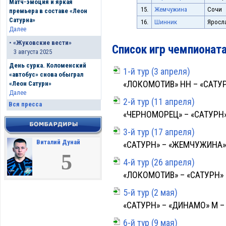
Матч-эмоция и яркая
15.
Жемчужина
Сочи
премьера в составе «Леон
Сатурна»
16.
Шинник
Яросл
Далее
•
«Жуковские вести»
Список игр чемпионат
3 августа 2025
День сурка. Коломенский
1-й тур (3 апреля)
«автобус» снова обыграл
«ЛОКОМОТИВ» НН – «САТУРН»
«Леон Сатурн»
Далее
2-й тур (11 апреля)
Вся пресса
«ЧЕРНОМОРЕЦ» – «САТУРН» –
3-й тур (17 апреля)
Виталий Дунай
«САТУРН» – «ЖЕМЧУЖИНА» –
5
4-й тур (26 апреля)
«ЛОКОМОТИВ» – «САТУРН» – 
5-й тур (2 мая)
«САТУРН» – «ДИНАМО» М – 3
6-й тур (9 мая)