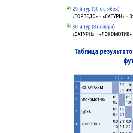
29-й тур (30 октября)
«ТОРПЕДО» – «САТУРН» – 0:2
30-й тур (8 ноября)
«САТУРН» – «ЛОКОМОТИВ» НН
Таблица результато
фу
1
2
3
3:0
1:0
1.
«СПАРТАК» М
3:0
4:0
0:3
0:1
2.
«ЛОКОМОТИВ»
0:3
1:0
0:1
1:0
3.
ЦСКА
0:4
0:1
0:0
2:1
0:0
4.
«ТОРПЕДО»
1:0
2:4
2:2