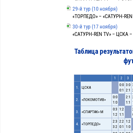
29-й тур (10 ноября)
«ТОРПЕДО» – «САТУРН-REN T
30-й тур (17 ноября)
«САТУРН-REN TV» – ЦСКА – 0
Таблица результато
фу
1
2
3
0:0
3:0
1.
ЦСКА
0:1
2:1
0:0
2:1
2.
«ЛОКОМОТИВ»
1:0
1:1
0:3
1:2
3.
«СПАРТАК» М
1:2
1:1
2:3
2:2
1:2
4.
«ТОРПЕДО»
3:2
0:1
1:0