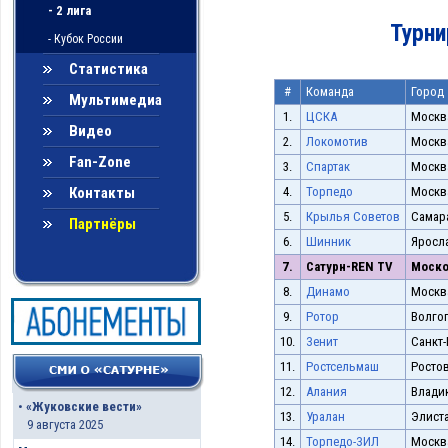
- 2 лига
Турни
- Кубок России
Статистика
#
Команда
Город
Мультимедиа
1.
ЦСКА
Москв
Видео
2.
Локомотив
Москв
Fan-Zone
3.
Спартак
Москв
Контакты
4.
Торпедо
Москв
5.
Крылья Советов
Самар
Партнёры
6.
Шинник
Яросл
7.
Сатурн-REN TV
Моско
8.
Динамо
Москв
9.
Ротор
Волго
10.
Зенит
Санкт-
11.
Ростсельмаш
Ростов
12.
Алания
Влади
•
«Жуковские вести»
13.
Уралан
Элист
9 августа 2025
14.
Торпедо-ЗИЛ
Москв