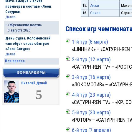
Матч-эмоция и яркая
15.
Анжи
Махач
премьера в составе «Леон
Сатурна»
16.
Сокол
Сарат
Далее
•
«Жуковские вести»
Список игр чемпионат
3 августа 2025
День сурка. Коломенский
1-й тур (8 марта)
«автобус» снова обыграл
«ШИННИК» – «САТУРН-REN TV
«Леон Сатурн»
Далее
2-й тур (12 марта)
Вся пресса
«САТУРН-REN TV» – «РОСТС
3-й тур (16 марта)
Виталий Дунай
«ЛОКОМОТИВ» – «САТУРН-REN
5
4-й тур (23 марта)
«САТУРН-REN TV» – «КР. СОВ
5-й тур (30 марта)
«РОТОР» – «САТУРН-REN TV» 
6-й тур (7 апреля)