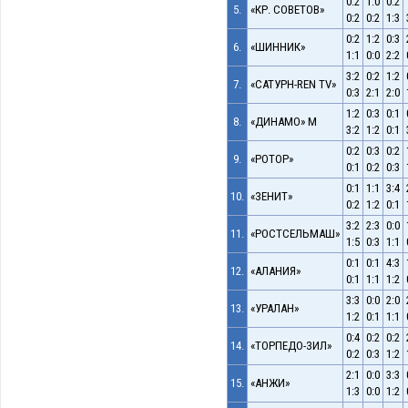
0:2
1:0
0:2
5.
«КР. СОВЕТОВ»
0:2
0:2
1:3
0:2
1:2
0:3
6.
«ШИННИК»
1:1
0:0
2:2
3:2
0:2
1:2
7.
«САТУРН-REN TV»
0:3
2:1
2:0
1:2
0:3
0:1
8.
«ДИНАМО» М
3:2
1:2
0:1
0:2
0:3
0:2
9.
«РОТОР»
0:1
0:2
0:3
0:1
1:1
3:4
10.
«ЗЕНИТ»
0:2
1:2
0:1
3:2
2:3
0:0
11.
«РОСТСЕЛЬМАШ»
1:5
0:3
1:1
0:1
0:1
4:3
12.
«АЛАНИЯ»
0:1
1:1
1:2
3:3
0:0
2:0
13.
«УРАЛАН»
1:2
0:1
1:1
0:4
0:2
0:2
14.
«ТОРПЕДО-ЗИЛ»
0:2
0:3
1:2
2:1
0:0
3:3
15.
«АНЖИ»
1:3
0:0
1:2