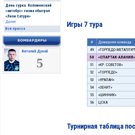
День сурка. Коломенский
«автобус» снова обыграл
«Леон Сатурн»
Далее
Игры 7 тура
Вся пресса
#
Домашняя команда
49
«ТОРПЕДО-МЕТАЛЛУР
Виталий Дунай
50
«СПАРТАК-АЛАНИЯ»
5
51
«КР. СОВЕТОВ»
52
«ТОРПЕДО»
53
«УРАЛАН»
54
«ЗЕНИТ»
55
«ШИННИК»
56
ЦСКА
Турнирная таблица пос