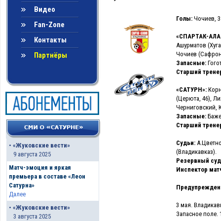
Видео
Голы:
Чочиев, 35 
Fan-Zone
«СПАРТАК-АЛ
Контакты
Ашурматов (Хугае
Чочиев (Сафронид
Партнёры
Запасные:
Гого
Старший трене
«САТУРН»:
Корн
(Церюта, 46), Л
Черниговский, К
Запасные:
Баже
Старший трене
Судьи:
А.Цветно
•
«Жуковские вести»
(Владикавказ).
9 августа 2025
Резервный суд
Матч-эмоция и яркая
Инспектор матч
премьера в составе «Леон
Сатурна»
Предупрежден
Далее
3 мая. Владикав
•
«Жуковские вести»
Запасное поле. 
3 августа 2025