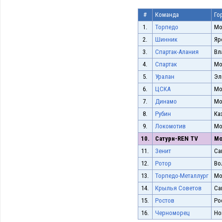
#
Команда
Го
1.
Торпедо
Мо
2.
Шинник
Яр
3.
Спартак-Алания
Вл
4.
Спартак
Мо
5.
Уралан
Эл
6.
ЦСКА
Мо
7.
Динамо
Мо
8.
Рубин
Ка
9.
Локомотив
Мо
10.
Сатурн-REN TV
Мо
11.
Зенит
Са
12.
Ротор
Во
13.
Торпедо-Металлург
Мо
14.
Крылья Советов
Са
15.
Ростов
Ро
16.
Черноморец
Но