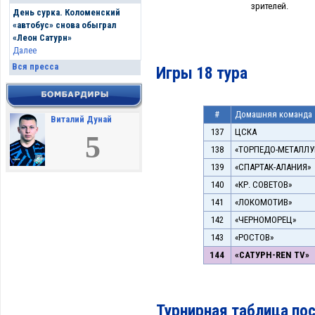
зрителей.
День сурка. Коломенский
«автобус» снова обыграл
«Леон Сатурн»
Далее
Вся пресса
Игры 18 тура
#
Домашняя команда
Виталий Дунай
137
ЦСКА
5
138
«ТОРПЕДО-МЕТАЛЛУ
139
«СПАРТАК-АЛАНИЯ»
140
«КР. СОВЕТОВ»
141
«ЛОКОМОТИВ»
142
«ЧЕРНОМОРЕЦ»
143
«РОСТОВ»
144
«САТУРН-REN TV»
Турнирная таблица пос