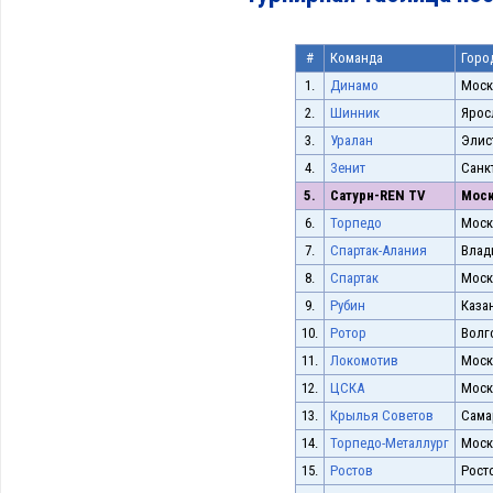
#
Команда
Горо
1.
Динамо
Моск
2.
Шинник
Ярос
3.
Уралан
Элис
4.
Зенит
Санк
5.
Сатурн-REN TV
Моск
6.
Торпедо
Моск
7.
Спартак-Алания
Влад
8.
Спартак
Моск
9.
Рубин
Каза
10.
Ротор
Волг
11.
Локомотив
Моск
12.
ЦСКА
Моск
13.
Крылья Советов
Сама
14.
Торпедо-Металлург
Моск
15.
Ростов
Рост