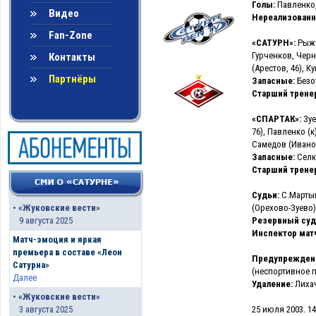
Голы:
Павленко, 5
Видео
Нереализованн
Fan-Zone
«САТУРН»:
Рыжи
Гурченков, Черн
Контакты
(Арестов, 46), К
Партнёры
Запасные:
Безо
Старший трене
«СПАРТАК»:
Зуе
76), Павленко (
Самедов (Иванов
Запасные:
Селк
Старший трене
Судьи:
С.Мартын
(Орехово-Зуево)
•
«Жуковские вести»
Резервный суд
9 августа 2025
Инспектор матч
Матч-эмоция и яркая
премьера в составе «Леон
Предупрежден
Сатурна»
(неспортивное п
Далее
Удаление:
Лихаче
•
«Жуковские вести»
25 июля 2003. 1
3 августа 2025