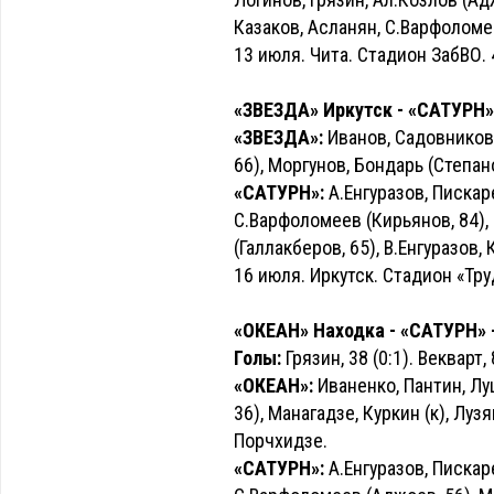
Казаков, Асланян, С.Варфоломе
13 июля. Чита. Стадион ЗабВО. 
«ЗВЕЗДА» Иркутск - «САТУРН» -
«ЗВЕЗДА»:
Иванов, Садовников
66), Моргунов, Бондарь (Степанов
«САТУРН»:
А.Енгуразов, Пискаре
С.Варфоломеев (Кирьянов, 84), 
(Галлакберов, 65), В.Енгуразов,
16 июля. Иркутск. Стадион «Тру
«ОКЕАН» Находка - «САТУРН» - 
Голы:
Грязин, 38 (0:1). Векварт, 
«ОКЕАН»:
Иваненко, Пантин, Лу
36), Манагадзе, Куркин (к), Лузя
Порчхидзе.
«САТУРН»:
А.Енгуразов, Пискаре