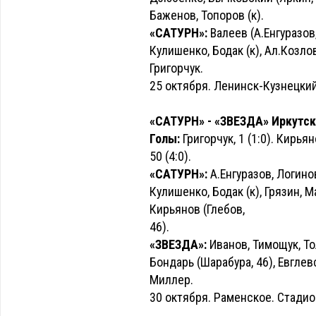
Баженов, Топоров (к).
«САТУРН»:
Валеев (А.Енгуразов
Кулишенко, Бодак (к), Ал.Козлов
Григорчук.
25 октября. Ленинск-Кузнецкий
«САТУРН» - «ЗВЕЗДА» Иркутск -
Голы:
Григорчук, 1 (1:0). Кирьян
50 (4:0).
«САТУРН»:
А.Енгуразов, Логино
Кулишенко, Бодак (к), Грязин, М
Кирьянов (Глебов,
46).
«ЗВЕЗДА»:
Иванов, Тимощук, То
Бондарь (Шарабура, 46), Евглевск
Миллер.
30 октября. Раменское. Стадио