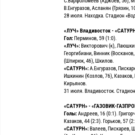
С.Варфоломеев (Аджоев, 56), Ма
В.Енгуразов, Асланян (Грязин, 1
28 июля. Находка. Стадион «Вод
«ЛУЧ» Владивосток - «САТУРН» 
Гол:
Перминов, 59 (1:0).
«ЛУЧ»:
Викторович (к), Лаюшки
Георгибиани, Винник (Восканов,
(Шпирюк, 46), Шкилов.
«САТУРН»:
А.Енгуразов, Пискаре
Ишкинин (Козлов, 76), Казаков, 
Кирьянов.
31 июля. Владивосток. Стадион
«САТУРН» - «ГАЗОВИК-ГАЗПРОМ»
Голы:
Андреев, 16 (0:1). Григорчук
Казаков, 44 (2:3). Горьков, 57 (2:
«САТУРН»:
Валеев, Пискарев, Ш