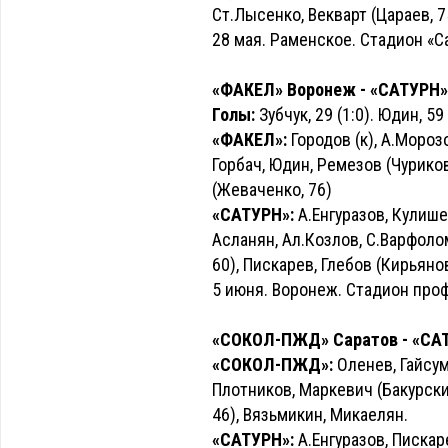
Ст.Лысенко, Векварт (Цараев, 
28 мая. Раменское. Стадион «С
«ФАКЕЛ» Воронеж - «САТУРН» -
Голы:
Зубчук, 29 (1:0). Юдин, 59 
«ФАКЕЛ»:
Городов (к), А.Мороз
Горбач, Юдин, Ремезов (Чуриков
(Жеваченко, 76)
«САТУРН»:
А.Енгуразов, Кулише
Асланян, Ал.Козлов, С.Варфолом
60), Пискарев, Глебов (Кирьянов
5 июня. Воронеж. Стадион про
«СОКОЛ-ПЖД» Саратов - «САТУР
«СОКОЛ-ПЖД»:
Оленев, Гайсум
Плотников, Маркевич (Бакурский
46), Вязьмикин, Микаелян.
«САТУРН»:
А.Енгуразов, Пискар