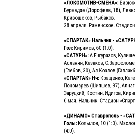
«ЛОКОМОТИВ-СМЕНА»:
Бирюко
Бурнадзе (Дорофеев, 18), Левко
Кривощеков, Рыбаков.
28 апреля. Раменское. Стадион
«СПАРТАК» Нальчик - «САТУРН» 
Гол:
Киримов, 60 (1:0).
«САТУРН»:
А.Енгуразов, Кулише
Асланян, Казаков, С.Варфоломее
(Глебов, 30), Ал.Козлов (Галлакб
«СПАРТАК» Нч:
Кращенко, Кагер
Пономарев (Шипшев, 87), Алчаги
Заруцкий, Костин, Идигов, Кири
6 мая. Нальчик. Стадион «Спарт
«ДИНАМО» Ставрополь - «САТУР
Голы:
Копылов, 10 (1:0). Маслов,
(4:0).