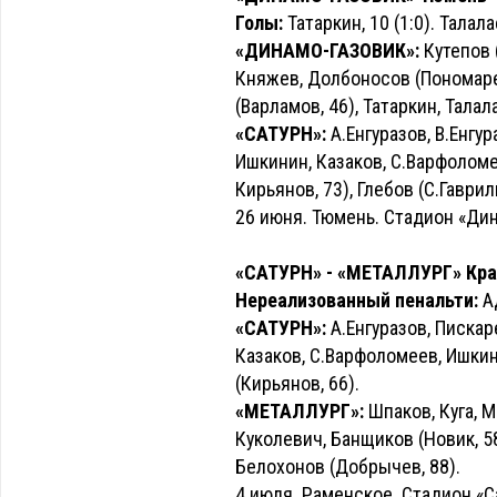
Голы:
Татаркин, 10 (1:0). Талалае
«ДИНАМО-ГАЗОВИК»:
Кутепов 
Княжев, Долбоносов (Пономарен
(Варламов, 46), Татаркин, Талал
«САТУРН»:
А.Енгуразов, В.Енгур
Ишкинин, Казаков, С.Варфоломе
Кирьянов, 73), Глебов (С.Гаврили
26 июня. Тюмень. Стадион «Дин
«САТУРН» - «МЕТАЛЛУРГ» Красн
Нереализованный пенальти:
Ад
«САТУРН»:
А.Енгуразов, Пискар
Казаков, С.Варфоломеев, Ишкин
(Кирьянов, 66).
«МЕТАЛЛУРГ»:
Шпаков, Куга, М
Куколевич, Банщиков (Новик, 58
Белохонов (Добрычев, 88).
4 июля. Раменское. Стадион «С