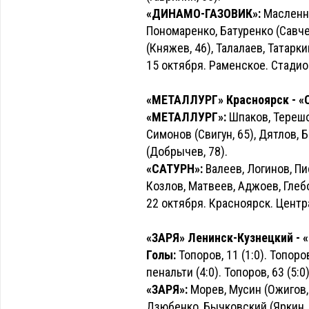
«ДИНАМО-ГАЗОВИК»:
Масленни
Пономаренко, Батуренко (Савчен
(Княжев, 46), Талалаев, Татарки
15 октября. Раменское. Стадио
«МЕТАЛЛУРГ» Красноярск - «СА
«МЕТАЛЛУРГ»:
Шпаков, Терешо
Симонов (Свигун, 65), Дятлов,
(Добрычев, 78).
«САТУРН»:
Валеев, Логинов, Пи
Козлов, Матвеев, Аджоев, Глеб
22 октября. Красноярск. Центр
«ЗАРЯ» Ленинск-Кузнецкий - «С
Голы:
Топоров, 11 (1:0). Топоров,
пенальти (4:0). Топоров, 63 (5:0)
«ЗАРЯ»:
Морев, Мусин (Ожигов, 
Дзюбенко, Бычковский (Яркин, 5