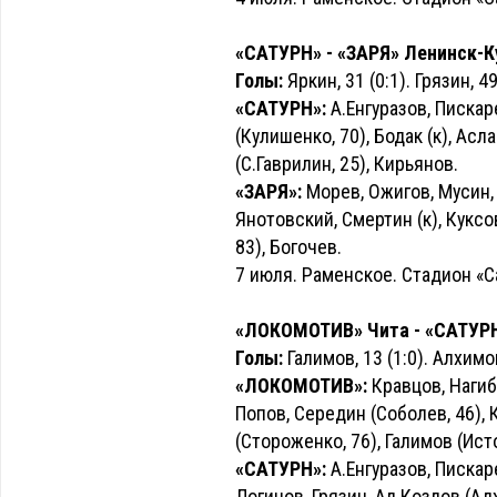
«САТУРН» - «ЗАРЯ» Ленинск-Куз
Голы:
Яркин, 31 (0:1). Грязин, 49
«САТУРН»:
А.Енгуразов, Пискар
(Кулишенко, 70), Бодак (к), Асл
(С.Гаврилин, 25), Кирьянов.
«ЗАРЯ»:
Морев, Ожигов, Мусин, 
Янотовский, Смертин (к), Куксо
83), Богочев.
7 июля. Раменское. Стадион «С
«ЛОКОМОТИВ» Чита - «САТУРН» 
Голы:
Галимов, 13 (1:0). Алхимов
«ЛОКОМОТИВ»:
Кравцов, Нагиб
Попов, Середин (Соболев, 46),
(Стороженко, 76), Галимов (Ист
«САТУРН»:
А.Енгуразов, Пискаре
Логинов, Грязин, Ал.Козлов (Ад