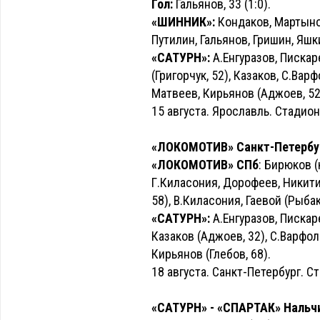
Гол:
Гальянов, 33 (1:0).
«ШИННИК»:
Кондаков, Мартынов
Путилин, Гальянов, Гришин, Яшк
«САТУРН»:
А.Енгуразов, Пискаре
(Григорчук, 52), Казаков, С.Вар
Матвеев, Кирьянов (Аджоев, 52
15 августа. Ярославль. Стадио
«ЛОКОМОТИВ» Санкт-Петербург 
«ЛОКОМОТИВ» СПб
: Бирюков (
Г.Киласония, Дорофеев, Никити
58), В.Киласония, Гаевой (Рыбак
«САТУРН»:
А.Енгуразов, Пискаре
Казаков (Аджоев, 32), С.Варфол
Кирьянов (Глебов, 68).
18 августа. Санкт-Петербург. С
«САТУРН» - «СПАРТАК» Нальчик 