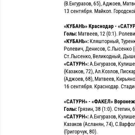
(В.Енгуразов, 65), Аджоев, Мат
13 сентября. Майкоп. Городско
«КУБАНЬ» Краснодар - «САТУРН»
Голы:
Матвеев, 12 (0:1). Ролевич
«КУБАНЬ»:
Кляшторный, Туренко
Ролевич, Денисов, С.Лысенко (к
Ст.Лысенко, Великодный, Дыше
«САТУРН»:
А.Енгуразов, Кулише
(Казаков, 72), Ал.Козлов, Писк
(Аджоев, 68), Матвеев, Кирьяно
16 сентября. Краснодар. Стади
«САТУРН» - «ФАКЕЛ» Воронеж -
Голы:
Грязин, 38 (1:0). Степин, 6
«САТУРН»:
А.Енгуразов, Кулишен
Казаков (Асланян, 74), С.Варф
(Григорчук, 80).