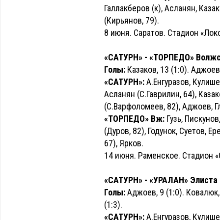
Галлакберов (к), Асланян, Казак
(Кирьянов, 79).
8 июня. Саратов. Стадион «Лок
«САТУРН» - «ТОРПЕДО» Волжски
Голы:
Казаков, 13 (1:0). Аджоев, 
«САТУРН»:
А.Енгуразов, Кулише
Асланян (С.Гаврилин, 64), Казак
(С.Варфоломеев, 82), Аджоев, Г
«ТОРПЕДО» Вж:
Гузь, Пискунов
(Дуров, 82), Годунок, Суетов, Е
67), Ярков.
14 июня. Раменское. Стадион «
«САТУРН» - «УРАЛАН» Элиста - 
Голы:
Аджоев, 9 (1:0). Ковалюк, 
(1:3).
«САТУРН»:
А.Енгуразов, Кулише