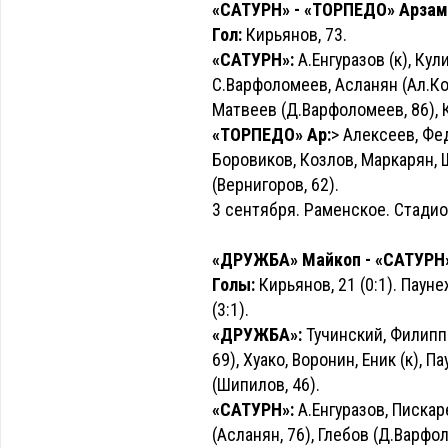
«САТУРН» - «ТОРПЕДО» Арзамас
Гол:
Кирьянов, 73.
«САТУРН»:
А.Енгуразов (к), Кул
С.Варфоломеев, Асланян (Ал.Коз
Матвеев (Д.Варфоломеев, 86), К
«ТОРПЕДО» Ар:
> Алексеев, Фед
Боровиков, Козлов, Маркарян, 
(Вернигоров, 62).
3 сентября. Раменское. Стадио
«ДРУЖБА» Майкоп - «САТУРН» -
Голы:
Кирьянов, 21 (0:1). Паунеж
(3:1).
«ДРУЖБА»:
Тучинский, Филипп
69), Хуако, Воронин, Еник (к), 
(Шипилов, 46).
«САТУРН»:
А.Енгуразов, Пискар
(Асланян, 76), Глебов (Д.Варфо