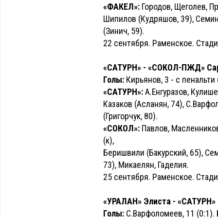
«ФАКЕЛ»:
Городов, Щеголев, Пр
Шипилов (Кудряшов, 39), Семин (
(Зинич, 59).
22 сентября. Раменское. Стади
«САТУРН» - «СОКОЛ-ПЖД» Сарат
Голы:
Кирьянов, 3 - с пенальти (1
«САТУРН»:
А.Енгуразов, Кулишен
Казаков (Асланян, 74), С.Варф
(Григорчук, 80).
«СОКОЛ»:
Павлов, Масленников,
(к),
Беришвили (Бакурский, 65), Сем
73), Микаелян, Гаделия.
25 сентября. Раменское. Стади
«УРАЛАН» Элиста - «САТУРН» 2
Голы:
С.Варфоломеев, 11 (0:1). Б