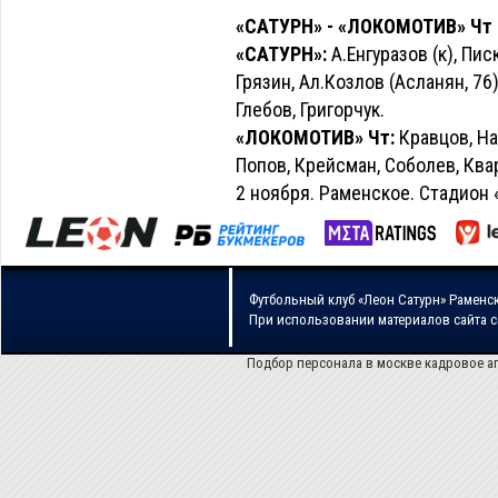
«САТУРН» - «ЛОКОМОТИВ» Чт - 
«САТУРН»:
А.Енгуразов (к), Пи
Грязин, Ал.Козлов (Асланян, 76
Глебов, Григорчук.
«ЛОКОМОТИВ» Чт:
Кравцов, На
Попов, Крейсман, Соболев, Квар
2 ноября. Раменское. Стадион 
Футбольный клуб «Леон Сатурн» Раменс
При использовании материалов сайта 
Подбор персонала в москве кадровое а