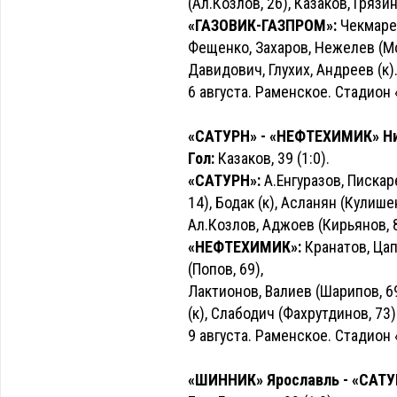
(Ал.Козлов, 26), Казаков, Грязи
«ГАЗОВИК-ГАЗПРОМ»:
Чекмарев
Фещенко, Захаров, Нежелев (Мочу
Давидович, Глухих, Андреев (к)
6 августа. Раменское. Стадион 
«САТУРН» - «НЕФТЕХИМИК» Ниж
Гол:
Казаков, 39 (1:0).
«САТУРН»:
А.Енгуразов, Пискар
14), Бодак (к), Асланян (Кулишен
Ал.Козлов, Аджоев (Кирьянов, 8
«НЕФТЕХИМИК»:
Кранатов, Цап
(Попов, 69),
Лактионов, Валиев (Шарипов, 6
(к), Слабодич (Фахрутдинов, 73)
9 августа. Раменское. Стадион 
«ШИННИК» Ярославль - «САТУРН