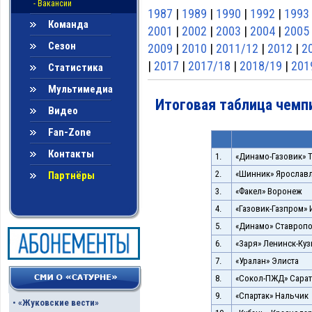
- Вакансии
1987
|
1989
|
1990
|
1992
|
1993
Команда
2001
|
2002
|
2003
|
2004
|
2005
Сезон
2009
|
2010
|
2011/12
|
2012
|
2
|
2017
|
2017/18
|
2018/19
|
201
Статистика
Мультимедиа
Итоговая таблица чемпи
Видео
Fan-Zone
Контакты
1.
«Динамо-Газовик» 
2.
«Шинник» Ярослав
Партнёры
3.
«Факел» Воронеж
4.
«Газовик-Газпром»
5.
«Динамо» Ставроп
6.
«Заря» Ленинск-Куз
7.
«Уралан» Элиста
8.
«Сокол-ПЖД» Сара
9.
«Спартак» Нальчик
•
«Жуковские вести»