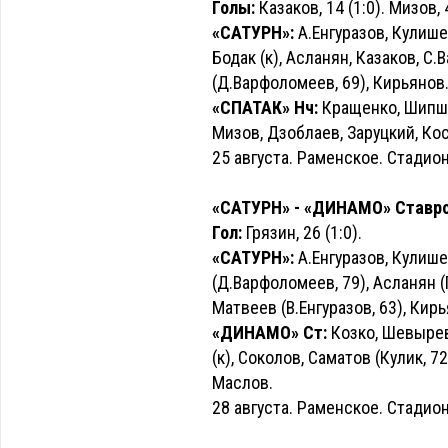
Голы:
Казаков, 14 (1:0). Мизов, 4
«САТУРН»:
А.Енгуразов, Кулишен
Бодак (к), Асланян, Казаков, С
(Д.Варфоломеев, 69), Кирьянов
«СПАТАК» Нч:
Кращенко, Шипшев
Мизов, Дзоблаев, Заруцкий, Кос
25 августа. Раменское. Стадион
«САТУРН» - «ДИНАМО» Ставропо
Гол:
Грязин, 26 (1:0).
«САТУРН»:
А.Енгуразов, Кулише
(Д.Варфоломеев, 79), Асланян (Г
Матвеев (В.Енгуразов, 63), Кирь
«ДИНАМО» Ст:
Козко, Шевырев
(к), Соколов, Саматов (Кулик, 7
Маслов.
28 августа. Раменское. Стадион