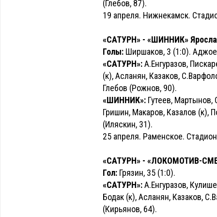
(Глебов, 87).
19 апреля. Нижнекамск. Стадио
«САТУРН» - «ШИННИК» Ярославл
Голы:
Ширшаков, 3 (1:0). Аджоев,
«САТУРН»:
А.Енгуразов, Пискар
(к), Асланян, Казаков, С.Варфо
Глебов (Рожнов, 90).
«ШИННИК»:
Гутеев, Мартынов, 
Гришин, Макаров, Казалов (к), 
(Иляскин, 31).
25 апреля. Раменское. Стадион
«САТУРН» - «ЛОКОМОТИВ-СМЕНА
Гол:
Грязин, 35 (1:0).
«САТУРН»:
А.Енгуразов, Кулише
Бодак (к), Асланян, Казаков, С
(Кирьянов, 64).