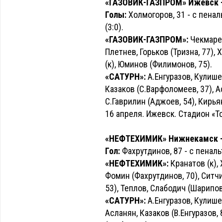
«ГАЗОВИК-ГАЗПРОМ» Ижевск - «
Голы:
Холмогоров, 31 - с пенальт
(3:0).
«ГАЗОВИК-ГАЗПРОМ»:
Чекмарев
Плетнев, Горьков (Тризна, 77),
(к), Юминов (Филимонов, 75).
«САТУРН»:
А.Енгуразов, Кулишен
Казаков (С.Варфоломеев, 37), Ас
С.Гаврилин (Аджоев, 54), Кирьян
16 апреля. Ижевск. Стадион «Т
«НЕФТЕХИМИК» Нижнекамск - «
Гол:
Фахрутдинов, 87 - с пенальт
«НЕФТЕХИМИК»:
Кранатов (к), 
Фомин (Фахрутдинов, 70), Ситч
53), Теплов, Слабодич (Шарипов,
«САТУРН»:
А.Енгуразов, Кулише
Асланян, Казаков (В.Енгуразов, 