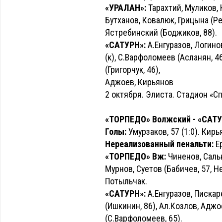
«УРАЛАН»:
Тарахтий, Муликов, 
Бутханов, Ковалюк, Грицына (Ред
Ястребинский (Боджиков, 88).
«САТУРН»:
А.Енгуразов, Логино
(к), С.Варфоломеев (Асланян, 46
(Григорчук, 46),
Аджоев, Кирьянов
2 октября. Элиста. Стадион «Сп
«ТОРПЕДО» Волжский - «САТУР
Голы:
Умурзаков, 57 (1:0). Кирья
Нереализованный пенальти:
Ер
«ТОРПЕДО» Вж:
Чиненов, Сальн
Мурнов, Суетов (Бабичев, 57, Н
Потыльчак.
«САТУРН»:
А.Енгуразов, Пискаре
(Ишкинин, 86), Ал.Козлов, Аджо
(С.Варфоломеев, 65).