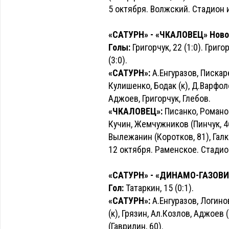
5 октября. Волжский. Стадион 
«САТУРН» - «ЧКАЛОВЕЦ» Новоси
Голы:
Григорчук, 22 (1:0). Григор
(3:0).
«САТУРН»:
А.Енгуразов, Пискаре
Кулишенко, Бодак (к), Д.Варфол
Аджоев, Григорчук, Глебов.
«ЧКАЛОВЕЦ»:
Писанко, Романов
Кучин, Жемчужников (Пинчук, 46
Вылежанин (Коротков, 81), Галк
12 октября. Раменское. Стадио
«САТУРН» - «ДИНАМО-ГАЗОВИК»
Гол:
Татаркин, 15 (0:1).
«САТУРН»:
А.Енгуразов, Логино
(к), Грязин, Ал.Козлов, Аджоев 
(Гаврилин, 60).