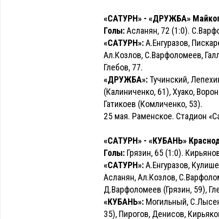
«САТУРН» - «ДРУЖБА» Майкоп -
Голы:
Асланян, 72 (1:0). С.Варфо
«САТУРН»:
А.Енгуразов, Пискаре
Ал.Козлов, С.Варфоломеев, Гал
Глебов, 77.
«ДРУЖБА»:
Тучинский, Лепехи
(Калиниченко, 61), Хуако, Ворон
Гатикоев (Комличенко, 53).
25 мая. Раменское. Стадион «Са
«САТУРН» - «КУБАНЬ» Краснодар
Голы:
Грязин, 65 (1:0). Кирьянов,
«САТУРН»:
А.Енгуразов, Кулише
Асланян, Ал.Козлов, С.Варфолом
Д.Варфоломеев (Грязин, 59), Гл
«КУБАНЬ»:
Могильный, С.Лысенк
35), Пирогов, Денисов, Кирьяко