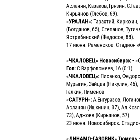
Асланян, Казаков, Грязин, С.Га
Кирьянов (Глебов, 69).
«УРАЛАН»:
Тарахтий, Кирюхин, 
(Богданов, 65), Степанов, Тутич
Ястребинский (Федосов, 88).
17 июня. Раменское. Стадион «
«ЧКАЛОВЕЦ» Новосибирск - «СА
Гол:
С.Варфоломеев, 16 (0:1).
«ЧКАЛОВЕЦ»:
Писанко, Федоров
Мурыгин, Зайцев (Никулин, 46),
Галкин, Пименов.
«САТУРН»:
А.Енгуразов, Логино
Асланян (Ишкинин, 37), Ал.Козло
73), Аджоев (Кирьянов, 57).
23 июня. Новосибирск. Стадион
«ДИНАМО-ГАЗОВИК» Тюмень - «