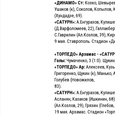
«ДИНАМО» Ст:
Козко, Шевырев 
Ушаков (к), Соколов, Копылов,
(Хундадзе, 69).
«САТУРН»:
А.Енгуразов, Кулишен
(Д.Варфоломеев, 22), Галлакбер
С.Гаврилин (Ал.Козлов, 39), Ки
9 мая. Ставрополь. Стадион «Д
«ТОРПЕДО» Арзамас - «САТУРН»
Голы:
Чумаченко, 3 (1:0). Щукин,
«ТОРПЕДО» Ар:
Алексеев, Кузь
Григоренко, Щукин (к), Манько, 
Голубев (Новожилов,
83).
«САТУРН»:
А.Енгуразов, Кулише
Асланян, Казаков (Ишкинин, 68)
(Ал.Козлов, 29), Грязин (Глебов,
19 мая. Арзамас. Стадион «Тор