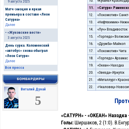
10.
«Кубань» Краснода
9 августа 2025
11.
«Сатурн» Раменск
Матч-эмоция и яркая
премьера в составе «Леон
12.
«Локомотив» Санкт-
Сатурна»
13.
«Нефтехимик» Нижн
Далее
14.
«Луч» Владивосток
•
«Жуковские вести»
15.
«Торпедо» Волжски
3 августа 2025
16.
«Дружба» Майкоп
День сурка. Коломенский
«автобус» снова обыграл
17.
«Локомотив» Чита
«Леон Сатурн»
18.
«Торпедо» Арзамас
Далее
19.
«Океан» Находка
Вся пресса
20.
«Звезда» Иркутск
21.
«Металлург» Красн
22.
«Чкаловец» Новоси
Виталий Дунай
5
Прот
«САТУРН» - «ОКЕАН» Находка - 
Голы:
Ширшаков, 2 (1:0). В.Енгур