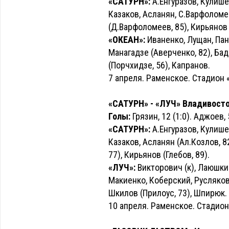
«САТУРН»:
А.Енгуразов, Кулишен
Казаков, Асланян, С.Варфоломее
(Д.Варфоломеев, 85), Кирьянов 
«ОКЕАН»:
Иваненко, Лущан, Пан
Манагадзе (Аверченко, 82), Бад
(Порчхидзе, 56), Капранов.
7 апреля. Раменское. Стадион 
«САТУРН» - «ЛУЧ» Владивосток 
Голы:
Грязин, 12 (1:0). Аджоев, 5
«САТУРН»:
А.Енгуразов, Кулишен
Казаков, Асланян (Ал.Козлов, 8
77), Кирьянов (Глебов, 89).
«ЛУЧ»:
Викторович (к), Лаюшки
Макиенко, Коберский, Русляков 
Шкилов (Прилоус, 73), Шпирюк.
10 апреля. Раменское. Стадион