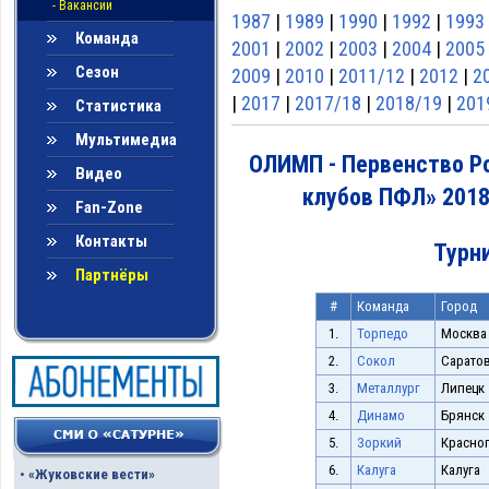
- Вакансии
1987
|
1989
|
1990
|
1992
|
1993
Команда
2001
|
2002
|
2003
|
2004
|
2005
Сезон
2009
|
2010
|
2011/12
|
2012
|
2
|
2017
|
2017/18
|
2018/19
|
201
Статистика
Мультимедиа
ОЛИМП - Первенство Р
Видео
клубов ПФЛ» 2018
Fan-Zone
Контакты
Турн
Партнёры
#
Команда
Город
1.
Торпедо
Москва
2.
Сокол
Сарато
3.
Металлург
Липецк
4.
Динамо
Брянск
5.
Зоркий
Красно
6.
Калуга
Калуга
•
«Жуковские вести»