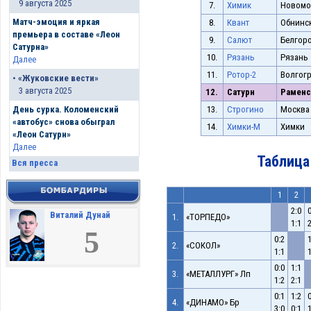
9 августа 2025
7.
Химик
Новомо
Матч-эмоция и яркая
8.
Квант
Обнинс
премьера в составе «Леон
9.
Салют
Белгор
Сатурна»
10.
Рязань
Рязань
Далее
11.
Ротор-2
Волгог
•
«Жуковские вести»
3 августа 2025
12.
Сатурн
Раменс
День сурка. Коломенский
13.
Строгино
Москва
«автобус» снова обыграл
14.
Химки-М
Химки
«Леон Сатурн»
Далее
Таблица
Вся пресса
1
2
2:0
0
Виталий Дунай
1.
«ТОРПЕДО»
1:1
2
5
0:2
1
2.
«СОКОЛ»
1:1
1
0:0
1:1
3.
«МЕТАЛЛУРГ» Лп
1:2
2:1
0:1
1:2
0
4.
«ДИНАМО» Бр
3:0
0:1
1