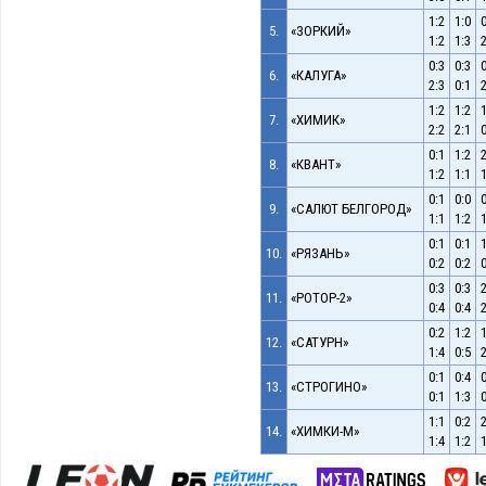
1:2
1:0
0
5.
«ЗОРКИЙ»
1:2
1:3
2
0:3
0:3
0
6.
«КАЛУГА»
2:3
0:1
2
1:2
1:2
1
7.
«ХИМИК»
2:2
2:1
0
0:1
1:2
2
8.
«КВАНТ»
1:2
1:1
1
0:1
0:0
0
9.
«САЛЮТ БЕЛГОРОД»
1:1
1:2
1
0:1
0:1
1
10.
«РЯЗАНЬ»
0:2
0:2
0
0:3
0:3
2
11.
«РОТОР-2»
0:4
0:4
2
0:2
1:2
1
12.
«САТУРН»
1:4
0:5
2
0:1
0:4
0
13.
«СТРОГИНО»
0:1
1:3
0
1:1
0:2
2
14.
«ХИМКИ-М»
1:4
1:2
1