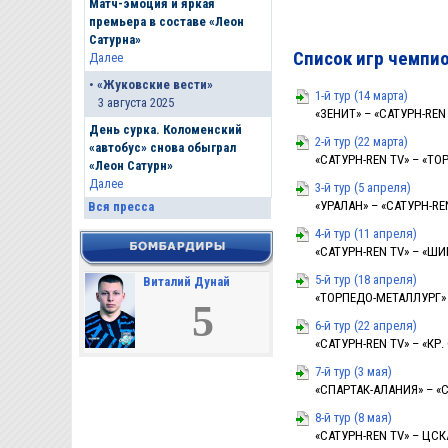
Матч-эмоция и яркая
премьера в составе «Леон
Сатурна»
Список игр чемпи
Далее
•
«Жуковские вести»
1-й тур (14 марта)
3 августа 2025
«ЗЕНИТ» – «САТУРН-REN T
День сурка. Коломенский
2-й тур (22 марта)
«автобус» снова обыграл
«САТУРН-REN TV» – «ТОРП
«Леон Сатурн»
Далее
3-й тур (5 апреля)
«УРАЛАН» – «САТУРН-REN 
Вся пресса
4-й тур (11 апреля)
«САТУРН-REN TV» – «ШИН
5-й тур (18 апреля)
Виталий Дунай
«ТОРПЕДО-МЕТАЛЛУРГ» – 
5
6-й тур (22 апреля)
«САТУРН-REN TV» – «КР. 
7-й тур (3 мая)
«СПАРТАК-АЛАНИЯ» – «СА
8-й тур (8 мая)
«САТУРН-REN TV» – ЦСКА 