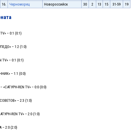
16.
Черноморец
Новороссийск
30
2
13
15
31-59
19
оната
V» – 0:1 (0:1)
ЕДО» – 1:2 (1:0)
TV» – 0:1 (0:1)
НИК» – 1:1 (0:0)
«САТУРН-REN TV» – 0:0 (0:0)
СОВЕТОВ» – 2:3 (1:0)
ТУРН-REN TV» – 2:0 (1:0)
– 2:0 (2:0)