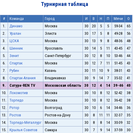
Турнирная таблица
#
Команда
Город
И
В
Н
П
Мячи
О
1.
Динамо
Москва
30
20
5
5
59-34
65
2.
Уралан
Элиста
30
17
5
8
49-28
56
3.
ЦСКА
Москва
30
13
9
8
48-36
48
4.
Шинник
Ярославль
30
14
5
11
43-45
47
5.
Зенит
Санкт-Петербург
30
12
8
10
53-46
44
6.
Спартак
Москва
30
12
7
11
51-45
43
7.
Рубин
Казань
30
11
10
9
38-31
43
8.
Спартак-Алания
Владикавказ
30
9
14
7
35-32
41
9.
Сатурн-REN TV
Московская область
30
12
4
14
39-46
40
10.
Локомотив
Москва
30
10
8
12
52-42
38
11.
Торпедо
Москва
30
10
8
12
36-42
38
12.
Ротор
Волгоград
30
10
6
14
34-46
36
13.
Ростов
Ростов-на-Дону
30
8
11
11
32-37
35
14.
Торпедо-Металлург
Москва
30
8
8
14
30-39
32
15.
Крылья Советов
Самара
30
7
9
14
37-59
30