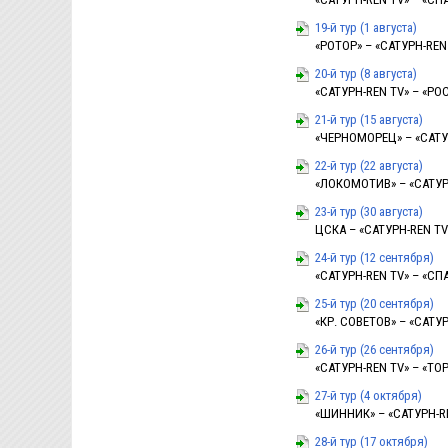
19-й тур (1 августа)
«РОТОР» – «САТУРН-REN T
20-й тур (8 августа)
«САТУРН-REN TV» – «РОСТ
21-й тур (15 августа)
«ЧЕРНОМОРЕЦ» – «САТУРН
22-й тур (22 августа)
«ЛОКОМОТИВ» – «САТУРН-
23-й тур (30 августа)
ЦСКА – «САТУРН-REN TV» 
24-й тур (12 сентября)
«САТУРН-REN TV» – «СПА
25-й тур (20 сентября)
«КР. СОВЕТОВ» – «САТУРН
26-й тур (26 сентября)
«САТУРН-REN TV» – «ТОР
27-й тур (4 октября)
«ШИННИК» – «САТУРН-REN
28-й тур (17 октября)