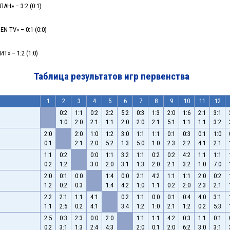
АН» – 3:2 (0:1)
 TV» – 0:1 (0:0)
Т» – 1:2 (1:0)
Таблица результатов игр первенства
1
2
3
4
5
6
7
8
9
10
11
12
0:2
1:1
0:2
2:2
5:2
0:3
1:3
2:0
1:6
2:1
3:1
1:0
2:0
2:1
1:1
2:0
2:0
2:1
5:1
1:1
1:1
3:2
2:0
2:0
1:0
1:2
3:0
1:1
1:1
0:1
0:3
0:1
1:0
0:1
2:1
2:0
5:2
1:3
5:0
1:0
2:3
2:2
4:1
2:1
1:1
0:2
0:0
1:1
3:2
1:1
0:2
0:2
4:2
1:1
1:1
0:2
1:2
3:0
2:0
3:1
1:3
2:0
2:1
3:2
1:0
7:0
2:0
0:1
0:0
1:4
0:0
2:1
4:2
1:1
1:1
2:0
0:2
1:2
0:2
0:3
1:4
4:2
1:0
1:1
0:2
2:0
2:3
2:1
2:2
2:1
1:1
4:1
0:2
1:1
0:0
0:1
0:4
4:0
3:1
1:1
2:5
0:2
4:1
3:4
1:2
1:0
2:1
1:2
0:2
5:3
2:5
0:3
2:3
0:0
2:0
1:1
1:1
4:2
0:3
1:1
0:1
0:2
3:1
1:3
2:4
4:3
2:0
0:1
2:0
6:2
3:0
3:1