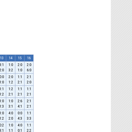
13
14
15
16
3:1
1:0
2:0
2:0
2:0
3:2
1:0
6:0
0:0
2:0
1:1
2:1
1:0
1:2
2:1
2:0
1:1
1:2
1:1
1:1
1:2
2:1
2:1
2:1
1:0
1:0
2:6
2:1
1:3
3:1
4:1
2:1
1:0
4:0
0:0
1:1
1:2
2:0
4:3
3:3
0:2
1:0
4:0
1:1
3:1
1:1
0:1
2:2