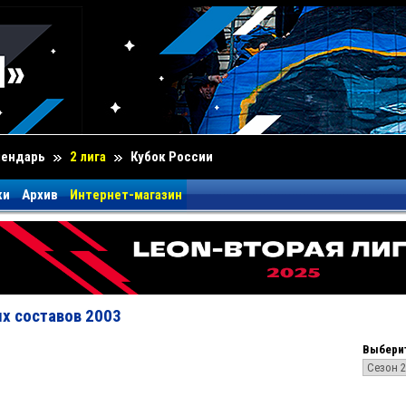
лендарь
2 лига
Кубок России
ки
Архив
Интернет-магазин
х составов 2003
Выберит