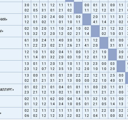
3:0
1:1
1:1
1:2
1:1
1:1
0:0
0:1
3:1
0:0
1:1
0:2
0:5
3:1
0:1
2:1
0:2
1:1
1:2
1:2
0:1
2:1
3:1
1:1
2:0
2:4
0:0
1:1
0:0
2:0
1:1
1:1
3:1
НИЯ»
1:2
0:1
0:2
1:1
0:1
1:0
1:1
4:1
1:4
2:1
0:2
0:2
1:0
2:0
1:1
1:0
2:4
1:0
0:2
2:1
1:2
3:2
V»
1:5
3:2
1:2
2:0
1:2
0:2
2:1
1:4
0:2
1:0
0:1
6:1
3:0
2:4
1:1
4:0
3:0
1:3
1:1
1:2
0:1
0:0
1:1
2:2
2:3
0:2
2:1
2:6
2:1
4:1
2:0
3:1
0:1
1:2
1:0
1:1
0:2
0:4
1:1
0:0
1:1
2:1
1:0
3:0
1:1
1:4
0:1
3:2
2:0
0:3
1:0
1:2
0:1
1:3
0:2
1:3
0:1
1:1
2:0
1:3
1:0
1:1
1:3
2:3
0:0
0:3
2:3
1:2
0:7
1:2
3:5
1:3
1:2
2:0
1:0
1:0
2:0
1:3
0:0
1:1
0:1
0:1
2:0
2:2
2:2
1:2
1:1
2:5
0:0
0:2
0:1
2:1
3:1
2:1
1:3
0:0
0:0
3:2
1:0
4:0
0:1
0:1
0:2
2:1
0:1
0:4
0:1
0:1
1:1
0:0
2:0
1:1
0:1
АЛЛУРГ»
2:3
2:1
1:2
1:3
0:2
1:1
0:1
0:0
1:1
2:1
2:1
0:0
0:2
1:1
1:1
6:2
0:0
0:4
1:4
1:1
3:2
1:0
1:1
0:0
0:1
1:2
1:2
1:4
3:4
1:0
0:5
0:1
2:1
0:5
1:4
1:3
0:2
1:2
1:1
1:2
1:1
1:1
0:1
1:1
1:1
2:2
0:3
3:2
»
0:6
0:2
1:2
1:2
3:3
2:2
0:2
1:2
0:4
1:1
0:0
0:2