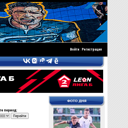
Войти
:
Регистрация
е период: