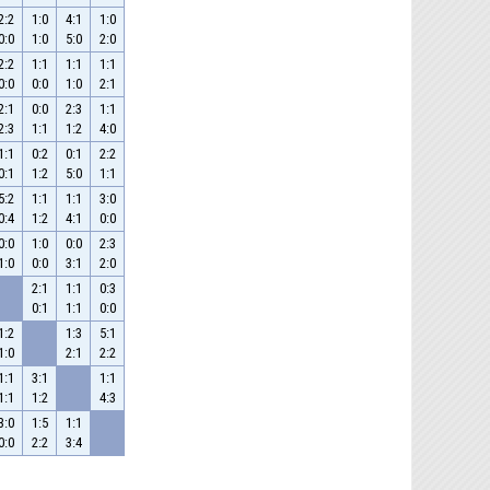
2:2
1:0
4:1
1:0
0:0
1:0
5:0
2:0
2:2
1:1
1:1
1:1
0:0
0:0
1:0
2:1
2:1
0:0
2:3
1:1
2:3
1:1
1:2
4:0
1:1
0:2
0:1
2:2
0:1
1:2
5:0
1:1
5:2
1:1
1:1
3:0
0:4
1:2
4:1
0:0
0:0
1:0
0:0
2:3
1:0
0:0
3:1
2:0
2:1
1:1
0:3
0:1
1:1
0:0
1:2
1:3
5:1
1:0
2:1
2:2
1:1
3:1
1:1
1:1
1:2
4:3
3:0
1:5
1:1
0:0
2:2
3:4