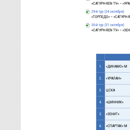
«САТУРН-REN TV» – «УРАЛ
29-й тур (24 октября)
«ТОРПЕДО» – «САТУРН-REN
30-й тур (31 октября)
«САТУРН-REN TV» – «ЗЕНИ
1.
«ДИНАМО» М
2.
«УРАЛАН»
3.
ЦСКА
4.
«ШИННИК»
5.
«ЗЕНИТ»
6.
«СПАРТАК» М