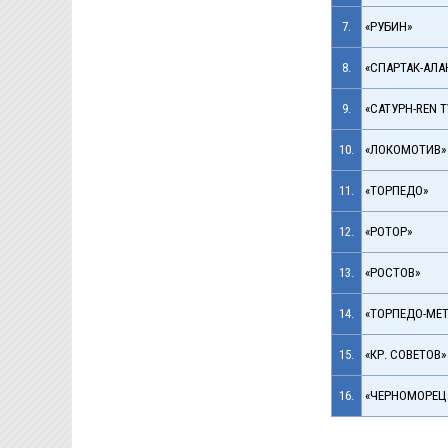
7.
«РУБИН»
8.
«СПАРТАК-АЛА
9.
«САТУРН-REN T
10.
«ЛОКОМОТИВ»
11.
«ТОРПЕДО»
12.
«РОТОР»
13.
«РОСТОВ»
14.
«ТОРПЕДО-МЕТ
15.
«КР. СОВЕТОВ»
16.
«ЧЕРНОМОРЕЦ